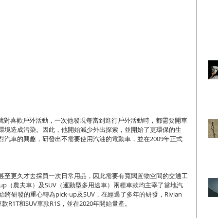
ge從小就對喜歡戶外活動，一次他發現每當到進行戶外活動時，都需要開車
環境造成污染。因此，他開始減少外出探索，並開始了更環保的生
對汽車的興趣，研發出不需要使用汽油的電動車，並在2009年正式
甚至更久才去採買一次日常用品，因此需要有寬闊置物空間的交通工
k-up（農夫車）及SUV（運動型多用途車）兩種車款均主宰了當地汽
開始將研發的重心轉為pick-up及SUV，在經過了多年的研發，Rivian 
車款R1T和SUV車款R1S，並在2020年開始量產。