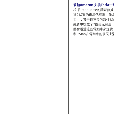
夥拍Amazon 力挑Tesla
根據TrendForce的調查
達21.7%的市場佔有率。作
力」，其中最重要的夥伴就是電商
融資中投放了7億美元資金，
將會透過這些電動車來送貨
和Rivian在電動車的發展