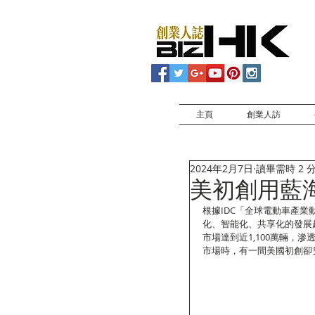
主頁
創業人訪
2024年2月7日
讀畢需時 2 
美初創用藍
根據IDC「全球電動車產
化、智能化、共享化的發展
市場達到近1,100萬輛，
市場時，有一間美國初創卻