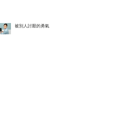
被別人討厭的勇氣