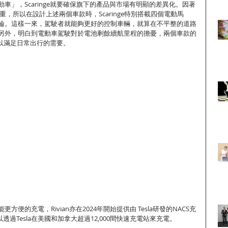
車」，Scaringe就要確保旗下的產品與市場有明顯的差異化。因著
能為重，所以在設計上述兩個車款時，Scaringe特別搭載四個電動馬
輪。這樣一來，駕駛者就能夠更好的控制車輛，就算在不平整的道路
另外，明白到電動車駕駛對於電池剩餘續航里程的擔憂，兩個車款的
，以滿足日常出行的需要。
便的充電，Rivian亦在2024年開始提供由 Tesla研發的NACS充
以透過Tesla在美國和加拿大超過12,000間快速充電站來充電。