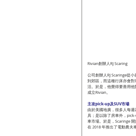
Rivian創辦人RJ Scaring
公司創辦人RJ Scarin
到郊區，而這種行床亦會對
活。於是，他覺得要善用他
成立Rivian。
主攻pick-up及SUV市場
由於美國地廣，很多人每週
具；是以除了房車外，pic
車市場。於是，Scaringe 
在 2018 年推出了電動農夫