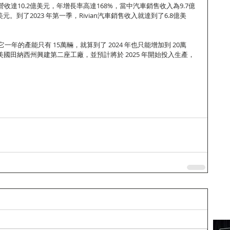
2年營收達10.2億美元，年增長率高達168%，當中汽車銷售收入為9.7億
美元。到了2023 年第一季，Rivian汽車銷售收入就達到了6.8億美
於它一年的產能只有 15萬輛，就算到了 2024 年也只能增加到 20萬
算在美國田納西州興建第二座工廠，並預計將於 2025 年開始投入生產，