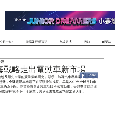
今日一Mo
職場及經營智慧
市場脈搏
活動
創業坊
分鐘
海戰略走出電動車新市場
Share
業動態及領先企業的競爭策略研究」顯示，隨著汽車產業電動化、聯網
趨勢，全球電動車市場正在呈現快速成長。單是2022年全球電動車
滲透率約為14%。正當愈來愈多汽車品牌推出電動車，去競爭這個紅海
另闢蹊徑完全不生產房車，透過藍海戰略成功闖出新天地。