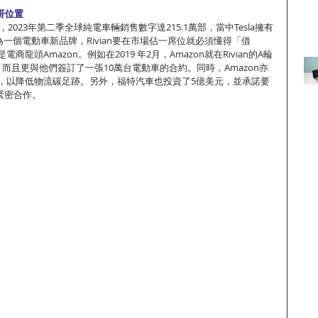
一哥位置
數據，2023年第二季全球純電車輛銷售數字達215.1萬部，當中Tesla擁有
為一個電動車新品牌，Rivian要在市場佔一席位就必須懂得「借
龍頭Amazon。例如在2019 年2月，Amazon就在Rivian的A輪
而且更與他們簽訂了一張10萬台電動車的合約。同時，Amazon亦
，以降低物流碳足跡。另外，福特汽車也投資了5億美元，並承諾要
上緊密合作。