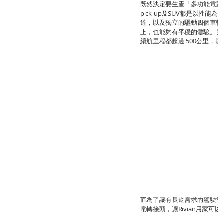
既然決定要生產「多功能電動
pick-up及SUV都是以性
達，以及獨立的驅動四個車
上，也能夠有平穩的體驗。
續航里程都超過 500公里
而為了讓有長途需求的駕駛能更方
電轉接頭，讓Rivian用家可