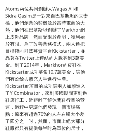
Atoms兩位共同創辦人Waqas Ali和
Sidra Qasim是一對來自巴基斯坦的夫妻
檔，他們創業的契機源於當時電商的大
熱，他們在巴基斯坦創辦了Markhor網
上皮鞋品牌，然而受限於產能，獲利始
於有限。為了改善業務模式，兩人遂把
目標轉向群眾募資平台Kickstarter，並
靠著在Twitter上連結的人脈募到3萬美
金。到了2014年，Markhor的皮鞋在
Kickstarter成功募集10.7萬美金，讓他
們有盈餘去擴充人手進行生產。
Kickstarter項目的成功讓兩人如願進入
了Y Combinator，來到美國期間更到過
鞋店打工，近距離了解休閒鞋行業的營
運，過程中更讓他們發現一個市場痛
點：原來有超過70%的人左右腳大小差
了四分之一吋，然而，市面上絕大部分
鞋廠都只有提供每半吋為單位的尺寸，