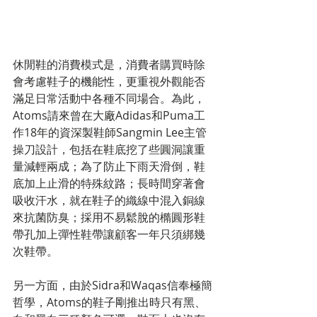
休閒鞋的消費模式是，消費者購買時除
會考慮鞋子的機能性，更重視外觀能否
滿足日常活動中各種不同場合。為此，
Atoms請來曾在大廠Adidas和Puma工
作18年的資深製鞋師Sangmin Lee主管
操刀設計，包括在鞋底挖了些圓洞讓重
量減輕兩成；為了防止下雨天滑倒，鞋
底加上止滑的特殊紋路；長時間穿著會
吸收汗水，就在鞋子的織線中混入銅線
來抗菌防臭；採用不易鬆脫的橢圓形鞋
帶孔加上彈性鞋帶讓顧客一年只須綁幾
次鞋帶。
另一方面，由於Sidra和Waqas信奉極簡
哲學，Atoms的鞋子剛推出時只有黑、