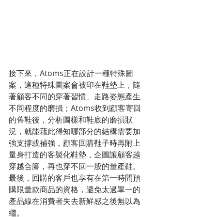
接下來，Atoms正在設計一種特殊圖
案，這種特殊圖案會被印在鞋墊上，隨
著顧客不同的穿著習慣、走路姿態產生
不同程度的磨損；Atoms收到顧客寄回
的舊鞋後，分析圖樣和鞋底的磨損狀
況，就能藉此得知哪部分的結構需要加
強支撐或補強，顧客回購鞋子時再附上
量身打造的客製化鞋墊，企圖讓顧客越
穿越合腳，再也穿不回一般的量產鞋。
最後，回購的客戶也享有在第一時間預
購限量款商品的資格，避免太過單一的
產品線在消費者失去新鮮感之後無以為
繼。