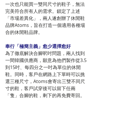
一次也只能買一雙同尺寸的鞋子，無法
完美符合所有人的需求。鎖定了上述
「市場差異化」，兩人遂創辦了休閒鞋
品牌Atoms，旨在打造一個適用各種場
合的休閒鞋品牌。
奉行「極簡主義」愈少選擇愈好
為了徹底解決合腳呎吋問題，兩人找到
一間韓國供應商，願意為他們製作從3.5
到15吋、每四分之一吋為單位的休閒
鞋。同時，客戶在網路上下單時可以挑
選三種尺寸，Atoms會寄出三雙不同尺
寸的鞋，客戶試穿後可以留下任兩
「隻」合腳的鞋，剩下的再免費寄回。