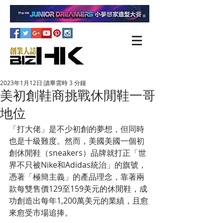
2023年1月12日
讀畢需時 3 分鐘
美初創鞋商挑戰休閒鞋一哥
地位
「打大佬」是不少初創的夢想，但同時
也是十級難度。然而，美國美國一個初
創休閒鞋（sneakers）品牌就打正「世
界不只被Nike和Adidas統治」的旗號，
憑著「極簡主義」的產品理念，靠著兩
款每雙售價129至159美元的休閒鞋，成
功創造出每年1,200萬美元的業績，且愈
來愈受市場追捧。