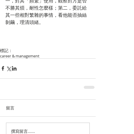
一，對其「頻繁」使用，觀察對方是否
不勝其煩，耐性怎麼樣；第二，委託給
其一些相對繁雜的事情，看他能否抽絲
剝繭，理清頭緒。
標記：
career & management
留言
撰寫留言......