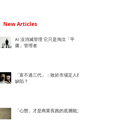
New Articles
AI 沒消滅管理 它只是淘汰「平
庸」管理者
「富不過三代」：敗於市場定人格
缺陷？
「心態」才是商業長跑的底層能力