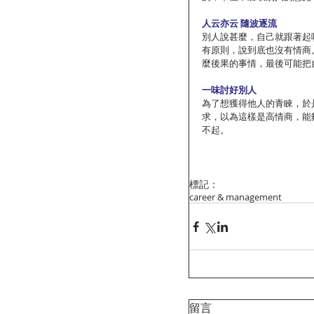
人云亦云 隨波逐流
別人說甚麼，自己就跟著起
有原則，說到底也沒有情商
麼後果的事情，最後可能把
一味討好別人
為了想獲得他人的青睞，於
求，以為這樣是高情商，能
不起。
標記：
career & management
留言