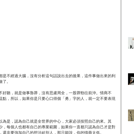
都是不經過大腦，沒有分析這句話說出去的後果，這件事做出來的利
做了。
不好聽，就是做事魯莽，沒有思慮周全，一股莽勁往前沖。情商不
這點，所以，如果你是只要心口得個「勇」字的人，就一定不要表現
以為是，認為自己就是全世界的中心，大家必須按照自己的來。其
少，每個人也都有自己的專業範圍，如果你一直都只認為自己才是對
，還非要強加自己的想法給別人，那只能說，你的情商太低。