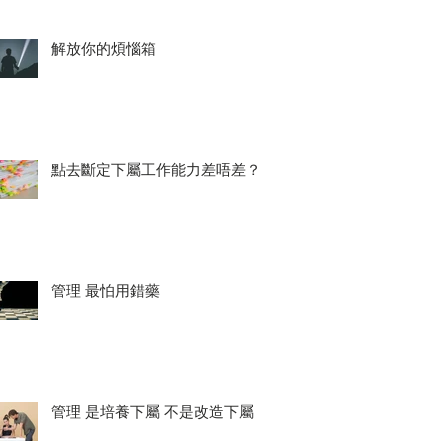
解放你的煩惱箱
點去斷定下屬工作能力差唔差？
管理 最怕用錯藥
管理 是培養下屬 不是改造下屬