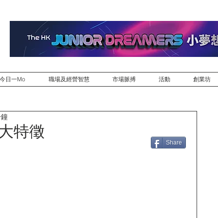
今日一Mo
職場及經營智慧
市場脈搏
活動
創業坊
分鐘
四大特徵
Share