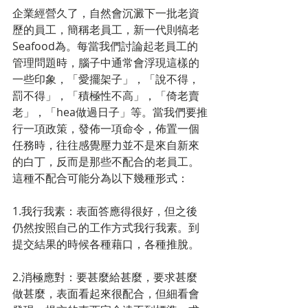
企業經營久了，自然會沉澱下一批老資
歷的員工，簡稱老員工，新一代則犒老
Seafood為。每當我們討論起老員工的
管理問題時，腦子中通常會浮現這樣的
一些印象，「愛擺架子」，「說不得，
罰不得」，「積極性不高」，「倚老賣
老」，「hea做過日子」等。當我們要推
行一項政策，發佈一項命令，佈置一個
任務時，往往感覺壓力並不是來自新來
的白丁，反而是那些不配合的老員工。
這種不配合可能分為以下幾種形式：
1.我行我素：表面答應得很好，但之後
仍然按照自己的工作方式我行我素。到
提交結果的時候各種藉口，各種推脫。
2.消極應對：要甚麼給甚麼，要求甚麼
做甚麼，表面看起來很配合，但細看會