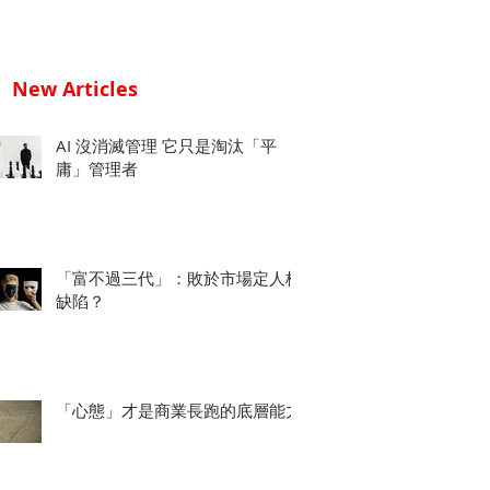
New Articles
AI 沒消滅管理 它只是淘汰「平
庸」管理者
「富不過三代」：敗於市場定人格
缺陷？
「心態」才是商業長跑的底層能力