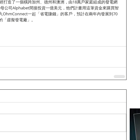
ct已經打造了一個橫跨加州、德州和澳洲，由18萬戶家庭組成的發電網
gle母公司Alphabet間接投資一億美元，他們計畫用這筆資金來購買智
OhmConnect一起「省電賺錢」的客戶，預計在兩年內發展到70
的「虛擬發電廠」。