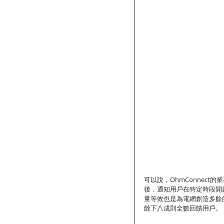
可以說，OhmConnec
後，通知用戶在特定時段開啟
量等效也是為電網創造多餘的
餘下八成則全數回饋用戶。