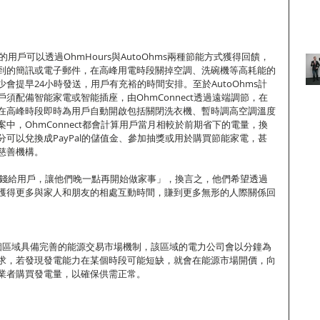
t的用戶可以透過OhmHours與AutoOhms兩種節能方式獲得回饋，
到的簡訊或電子郵件，在高峰用電時段關掉空調、洗碗機等高耗能的
會提早24小時發送，用戶有充裕的時間安排。至於AutoOhms計
須配備智能家電或智能插座，由OhmConnect透過遠端調節，在
在高峰時段即時為用戶自動開啟包括關閉洗衣機、暫時調高空調溫度
中，OhmConnect都會計算用戶當月相較於前期省下的電量，換
可以兌換成PayPal的儲值金、參加抽獎或用於購買節能家電，甚
慈善機構。
是「付錢給用戶，讓他們晚一點再開始做家事」，換言之，他們希望透過
獲得更多與家人和朋友的相處互動時間，賺到更多無形的人際關係回
個區域具備完善的能源交易市場機制，該區域的電力公司會以分鐘為
求，若發現發電能力在某個時段可能短缺，就會在能源市場開價，向
業者購買發電量，以確保供需正常。