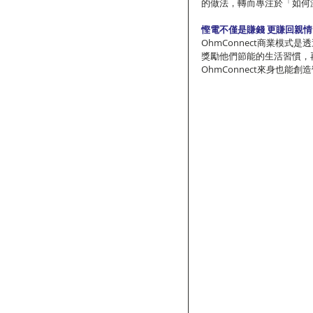
的做法，轉而專注於「如何
慳電不僅是賺錢 更賺回親情
OhmConnect商業模
獎勵他們節能的生活習慣，
OhmConnect來身也能