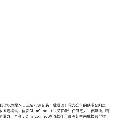
t的業務營收就是來自上述能源交易：透過標下電力公司的供電合約之
省電模式，儘管OhmConnect並沒有產生任何電力，但降低用電
電力。再者，OhmConnect在收款後只會將其中兩成撥歸營收，