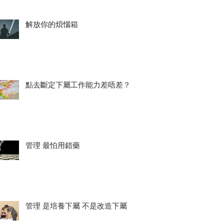
解放你的煩惱箱
點去斷定下屬工作能力差唔差？
管理 最怕用錯藥
管理 是培養下屬 不是改造下屬