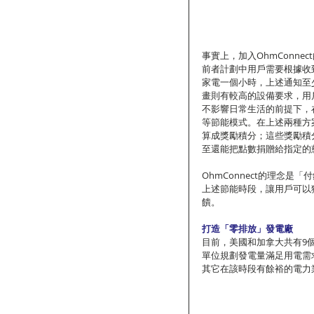
事實上，加入OhmConnec
前者計劃中用戶需要根據收
家電一個小時，上述通知至少
畫則有較高的設備要求，用戶
不影響日常生活的前提下，
等節能模式。在上述兩種方案
算成獎勵積分；這些獎勵積分
至還能把點數捐贈給指定的
OhmConnect的理念
上述節能時段，讓用戶可以
饋。
打造「零排放」發電廠
目前，美國和加拿大共有9
單位規劃發電量滿足用電需
其它在該時段有餘裕的電力