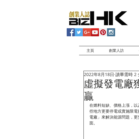
主頁
創業人訪
2022年8月18日
讀畢需時 2
虛擬發電廠
贏
在燃料短缺、價格上漲，以
些地方更要停電或實施限電措
電廠」來解決能源問題，更
面。