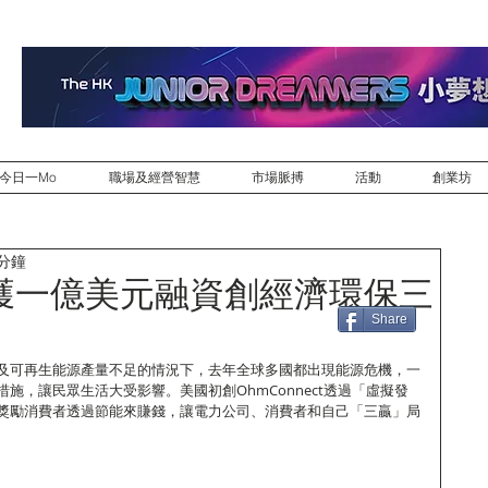
今日一Mo
職場及經營智慧
市場脈搏
活動
創業坊
 分鐘
獲一億美元融資創經濟環保三
Share
及可再生能源產量不足的情況下，去年全球多國都出現能源危機，一
施，讓民眾生活大受影響。美國初創OhmConnect透過「虛擬發
獎勵消費者透過節能來賺錢，讓電力公司、消費者和自己「三贏」局