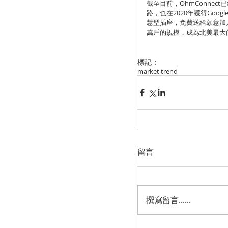
截至目前，OhmConne
路，也在2020年獲得Goo
慧型插座，免費送給願意加入
萬戶的規模，成為北美最大
標記：
market trend
留言
撰寫留言......