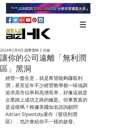
2024年2月6日
讀畢需時 2 分鐘
讓你的公司遠離「無利潤
區」黑洞
經營一盤生意，就是希望能夠賺取利
潤，甚至近年不少經營教學都一味強調
追求高市佔率和高增長率，好像這就是
企業踏上成功之路的鑰匙。但事實真的
是這樣嗎？根據美國知名諮詢顧問
Adrian Slywotzky著作《發現利潤
區》，也許會給你不一樣的啟發。