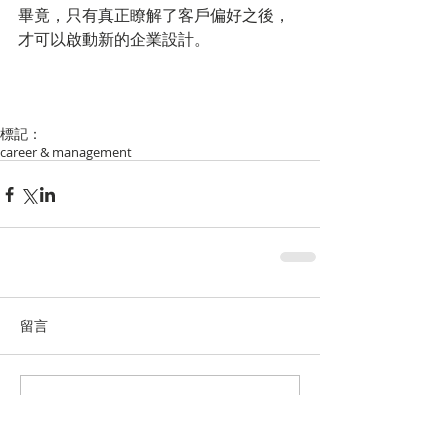
畢竟，只有真正瞭解了客戶偏好之後，
才可以啟動新的企業設計。
標記：
career & management
留言
撰寫留言......