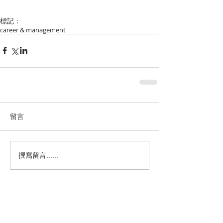
標記：
career & management
留言
撰寫留言......