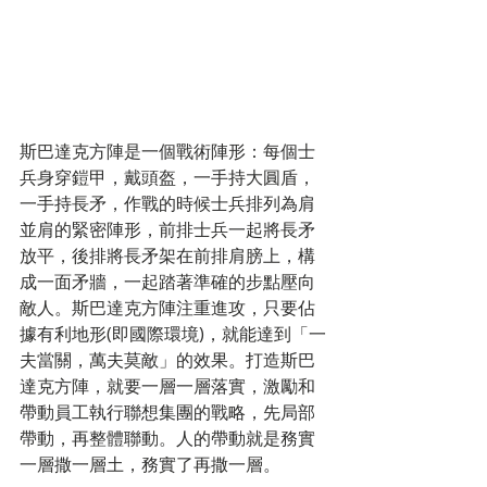
斯巴達克方陣是一個戰術陣形：每個士
兵身穿鎧甲，戴頭盔，一手持大圓盾，
一手持長矛，作戰的時候士兵排列為肩
並肩的緊密陣形，前排士兵一起將長矛
放平，後排將長矛架在前排肩膀上，構
成一面矛牆，一起踏著準確的步點壓向
敵人。斯巴達克方陣注重進攻，只要佔
據有利地形(即國際環境)，就能達到「一
夫當關，萬夫莫敵」的效果。打造斯巴
達克方陣，就要一層一層落實，激勵和
帶動員工執行聯想集團的戰略，先局部
帶動，再整體聯動。人的帶動就是務實
一層撒一層土，務實了再撒一層。