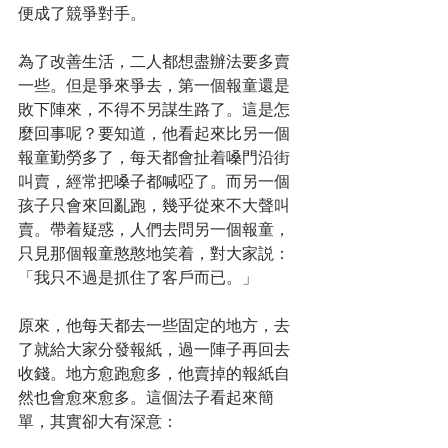
便成了競爭對手。
為了改善生活，二人都想盡辦法要多賣
一些。但是爭來爭去，第一個報童還是
敗下陣來，不得不另謀生路了。這是怎
麼回事呢？要知道，他看起來比另一個
報童勤勞多了，每天都會扯着嗓門沿街
叫賣，經常把嗓子都喊啞了。而另一個
孩子只會來回亂跑，幾乎從來不大聲叫
賣。帶着疑惑，人們去問另一個報童，
只見那個報童憨憨地笑着，對大家説：
「我只不過是抓住了客戶而已。」
原來，他每天都去一些固定的地方，去
了就給大家分發報紙，過一陣子再回去
收錢。地方愈跑愈多，他賣掉的報紙自
然也會愈來愈多。這個法子看起來簡
單，其實卻大有深意：