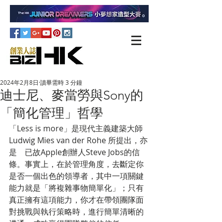
2024年2月8日
讀畢需時 3 分鐘
迪士尼、麥當勞與Sony的
「簡化管理」哲學
「Less is more」是現代主義建築大師
Ludwig Mies van der Rohe 所提出，亦
是　已故Apple創辦人Steve Jobs的信
條。事實上，在於管理角度，去斷定﻿你
是否一個出色的領導者，其中一項關鍵
能力就是「將複雜事物簡單化」；只有
真正擁有這項能力，你才在帶領團隊面
對挑戰與執行策略時，進行簡單清晰的