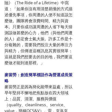
險》（The Ride of a Lifetime）中寫
道：「如果你沒有用清楚易懂的方式描
述優先事項，你周遭的人便不知道該怎
麼做。團隊將會浪費時間、精力與資
本。只要你成功讓周遭的人省下每天猜
測該做甚麼的心力，他們（與他們周遭
的人）必定會士氣大振。許多工作是十
分複雜的，需要我們投注大量的專注力
與精力，但傳達這種訊息其實很簡單：
這就是我們想要去的目的地，我們要這
麼做才能到達那裡。」
麥當勞：創造簡單標語作為營運成長策
略
麥當勞正是因為簡化能帶來益處，所以
早年堅持不懈地把焦點放在四大領域
上：品質、清潔、服務與價值
（quality、cleanliness、service、
value，簡稱QCS&V）。雷．克洛克