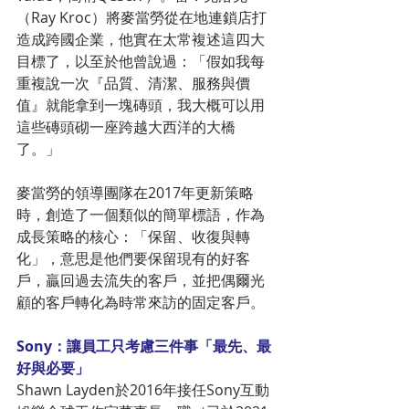
（Ray Kroc）將麥當勞從在地連鎖店打
造成跨國企業，他實在太常複述這四大
目標了，以至於他曾說過：「假如我每
重複說一次『品質、清潔、服務與價
值』就能拿到一塊磚頭，我大概可以用
這些磚頭砌一座跨越大西洋的大橋
了。」
麥當勞的領導團隊在2017年更新策略
時，創造了一個類似的簡單標語，作為
成長策略的核心：「保留、收復與轉
化」，意思是他們要保留現有的好客
戶，贏回過去流失的客戶，並把偶爾光
顧的客戶轉化為時常來訪的固定客戶。
Sony：讓員工只考慮三件事「最先、最
好與必要」
Shawn Layden於2016年接任Sony互動