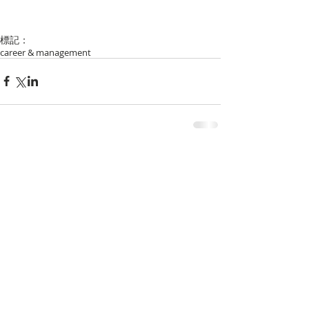
標記：
career & management
留言
撰寫留言......