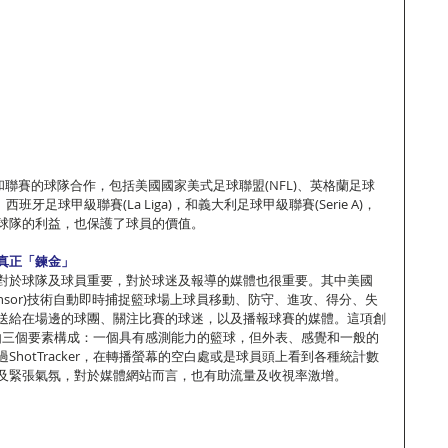
育和聯賽的球隊合作，包括美國國家美式足球聯盟(NFL)、英格蘭足球
ue)、西班牙足球甲級聯賽(La Liga)，和義大利足球甲級聯賽(Serie A)，
球隊的利益，也保護了球員的價值。
真正「鍊金」
對於球隊及球員重要，對於球迷及報導的媒體也很重要。其中美國
器(Sensor)技術自動即時捕捉籃球場上球員移動、防守、進攻、得分、失
送給在場邊的球團、關注比賽的球迷，以及播報球賽的媒體。這項創
ker，由三個要素構成：一個具有感測能力的籃球，但外表、感覺和一般的
ShotTracker，在轉播螢幕的空白處或是球員頭上看到各種統計數
及緊張氣氛，對於媒體網站而言，也有助流量及收視率激增。