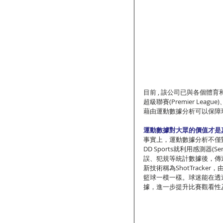
目前 , 該公司已與各個體
超級聯賽(Premier Leag
藉由運動數據分析可以保障
運動數據對大眾的價值才是
事實上，運動數據分析不僅
DD Sports就利用感測
誤、犯規等統計數據後，傳
新技術稱為ShotTrac
籃球一模一樣。球迷能在透過
據，進一步提升比賽觀看性