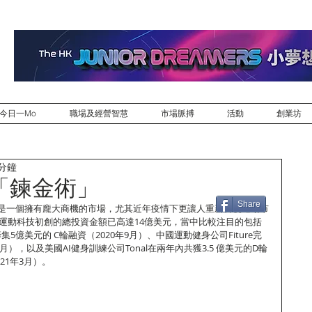
今日一Mo
職場及經營智慧
市場脈搏
活動
創業坊
 分鐘
「鍊金術」
Share
是一個擁有龐大商機的市場，尤其近年疫情下更讓人重新審視運動市
在運動科技初創的總投資金額已高達14億美元，當中比較注目的包括
籌集5億美元的 C輪融資（2020年9月）、中國運動健身公司Fiture完
月），以及美國AI健身訓練公司Tonal在兩年內共獲3.5 億美元的D輪
021年3月）。