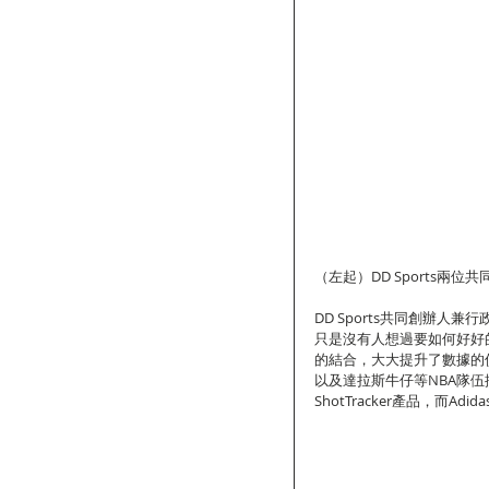
（左起）DD Sports兩位共同創辦
DD Sports共同創辦人兼
只是沒有人想過要如何好好
的結合，大大提升了數據的
以及達拉斯牛仔等NBA隊伍採用；
ShotTracker產品，而Ad