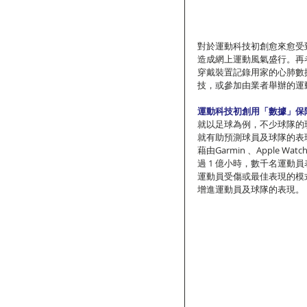
對於運動科技初創愈來愈受
造成網上運動風氣盛行。再者
穿戴裝置記錄用家的心肺數
技，或參加由業者舉辦的運
運動科技初創用「數據」保
就以足球為例，不少球隊的
就有助預測球員及球隊的表
藉由Garmin 、Appl
過 1 億小時，數千名運動
運動員受傷或最佳表現的模
增進運動員及球隊的表現。