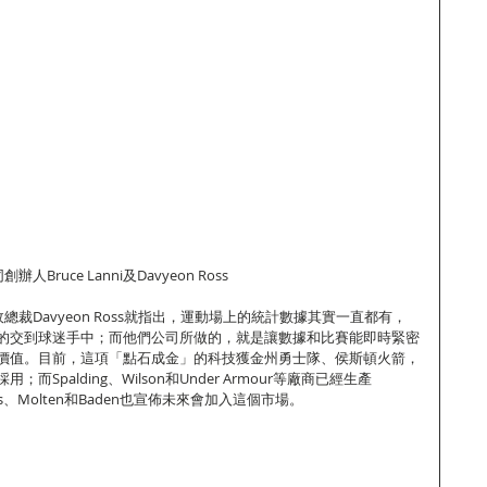
人Bruce Lanni及Davyeon Ross
行政總裁Davyeon Ross就指出，運動場上的統計數據其實一直都有，
的交到球迷手中；而他們公司所做的，就是讓數據和比賽能即時緊密
價值。目前，這項「點石成金」的科技獲金州勇士隊、侯斯頓火箭，
而Spalding、Wilson和Under Armour等廠商已經生產
idas、Molten和Baden也宣佈未來會加入這個市場。