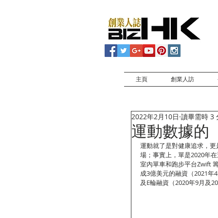
主頁
創業人訪
2022年2月10日
讀畢需時 3
運動數據的
運動就了是對健康追求，更
場；事實上，單是2020年
室內單車和跑步平台Zwift 
成3億美元的融資（2021年4
及E輪融資（2020年9月及2