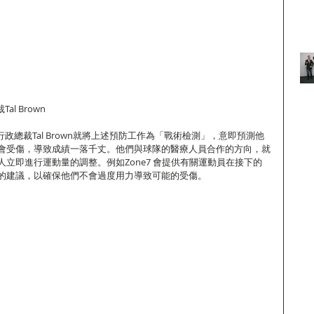
l Brown
行政總裁Tal Brown就將上述預防工作為「戰術檢測」，意即預測他
會受傷，導致成績一落千丈。他們與球隊的醫療人員合作的方向，就
立即進行運動量的調整。例如Zone7 會提供有關運動員在接下的
的建議，以確保他們不會過度用力導致可能的受傷。