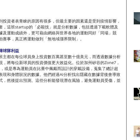
到投資者表青睞的原因有很多，但最主要的因素還是受到疫情影響，
，這班startup的「必殺技」就是分析數據，包括透過下載軟體及
據及運動成績外，更可藉由網絡與世界各地的運動同好「同場」競
動賽事，真正將運動做到「無地域彊界限制」。
障球隊利益
班主都在每位球員身上投資數百萬甚至數十億美元，而透過數據分析
現，將每位新球員的投資價值更大效益化。位於加州矽谷的Zone7，
e Watch，或是專為運動員在比賽中佩戴而設計的穿戴設備，蒐集了總計超
員表現和身體狀況的數據。他們經過AI分析找出隱藏在數據背後會導致
式，然後提出預測。這些分析能發現潛在風險，避免運動員受傷，並