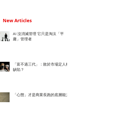
New Articles
AI 沒消滅管理 它只是淘汰「平
庸」管理者
「富不過三代」：敗於市場定人格
缺陷？
「心態」才是商業長跑的底層能力