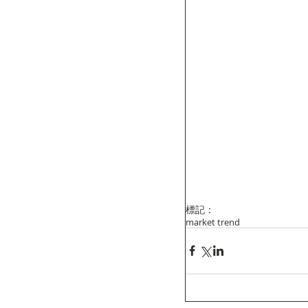
標記：
market trend