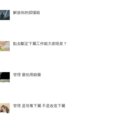
解放你的煩惱箱
點去斷定下屬工作能力差唔差？
管理 最怕用錯藥
管理 是培養下屬 不是改造下屬