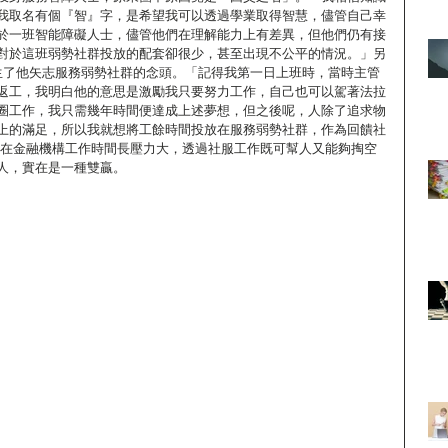
我取名有個『智』字，是希望我可以透過學業取得智慧，儘管自己幸
於一班智能障礙人士，儘管他們在理解能力上有差異，但他們仍有接
對於這班弱勢社群投放的配套卻很少，甚至出現不公平的情況。」另
催生了他矢志服務弱勢社群的念頭。「記得我第一日上班時，當時主管
返工，我明白他的意思是激勵我只要努力工作，自己也可以駕著法拉
圈工作，我只需幾年時間便達成上述夢想，但之後呢，人除了追求物
上的滿足，所以我就想將工餘時間投放在服務弱勢社群，作為回饋社
出，在金融機構工作時間長壓力大，透過社服工作既可幫人又能夠掏空
人，實在是一種雙贏。