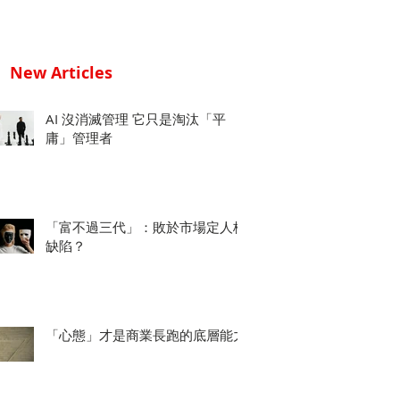
New Articles
AI 沒消滅管理 它只是淘汰「平
庸」管理者
「富不過三代」：敗於市場定人格
缺陷？
「心態」才是商業長跑的底層能力