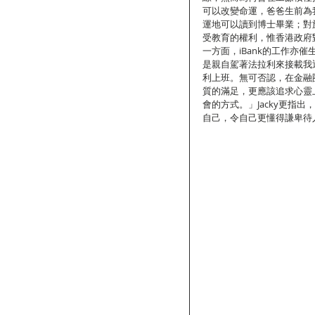
可以改變命運，爸爸生前為
運地可以讀到博士畢業；對
受教育的權利，惟香港政府
一方面，iBank的工作亦
是親自駕著法拉利來接載我
利上班。無可否認，在金融
質的滿足，更應該追求心靈
會的方式。」Jacky更指
自己，令自己更懂得謙卑待