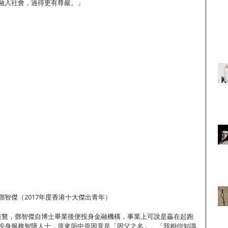
融入社會，過得更有尊嚴。」
智傑（2017年度香港十大傑出青年）
之若鶩，鄧智傑自博士畢業後便投身金融機構，事業上可說是贏在起跑
投身服務智障人士，原來箇中原因竟是「因父之名」。「我相信知識