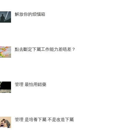
解放你的煩惱箱
點去斷定下屬工作能力差唔差？
管理 最怕用錯藥
管理 是培養下屬 不是改造下屬