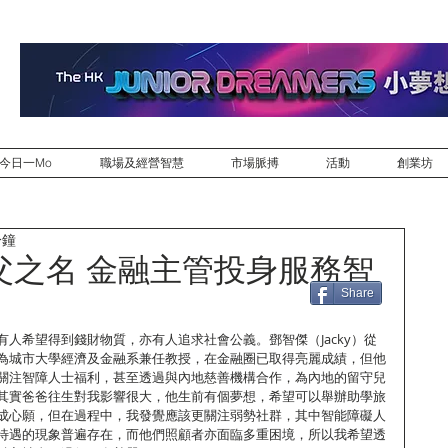
今日一Mo
職場及經營智慧
市場脈搏
活動
創業坊
分鐘
父之名 金融主管投身服務智
Share
人希望得到錢財物質，亦有人追求社會公義。鄧智傑（Jacky）從
為城市大學經濟及金融系兼任教授，在金融圈已取得亮麗成績，但他
關注智障人士福利，甚至透過與內地慈善機構合作，為內地的留守兒
其實爸爸往生對我影響很大，他生前有個夢想，希望可以舉辦助學旅
成心願，但在過程中，我發覺應該更關注弱勢社群，其中智能障礙人
待遇的現象普遍存在，而他們照顧者亦面臨多重困境，所以我希望透