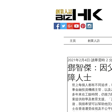
主頁
創業人訪
2021年2月4日
讀畢需時 2 
鄧智傑：因
障人士
世上每個人都有不同追求，有
事金融投資機構主管，以及
多年來在工餘時間，仍致力
童提供助學及教育支援。「
遊，我很希望可以幫助他完
士在香港遭受歧視及不公平