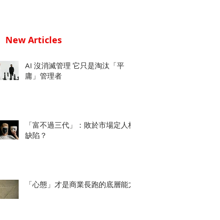
New Articles
AI 沒消滅管理 它只是淘汰「平
庸」管理者
「富不過三代」：敗於市場定人格
缺陷？
「心態」才是商業長跑的底層能力