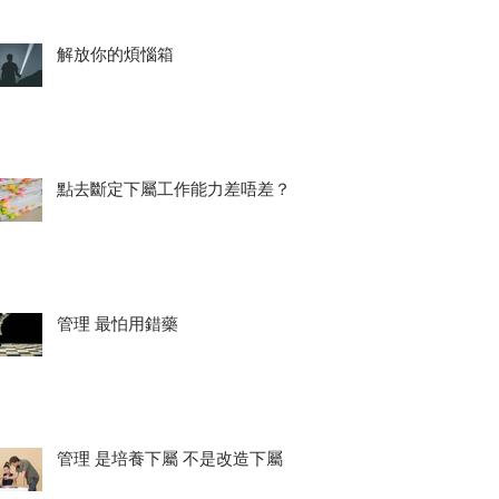
解放你的煩惱箱
點去斷定下屬工作能力差唔差？
管理 最怕用錯藥
管理 是培養下屬 不是改造下屬