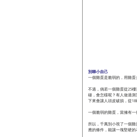
別睇小自己
一個雞蛋是脆弱的，用雞蛋
不過，倘若一個雞蛋從25
碰，會怎樣呢？有人做過測
下來會讓人頭皮破損，從1
一個脆弱的雞蛋，當擁有一
所以，千萬別小視了一個雞
應的條件，能讓一塊堅硬的