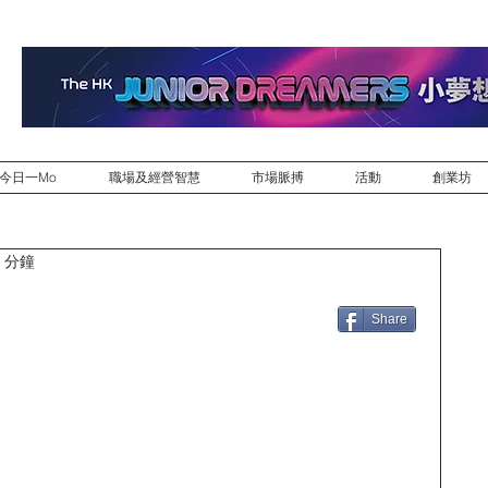
今日一Mo
職場及經營智慧
市場脈搏
活動
創業坊
 分鐘
Share