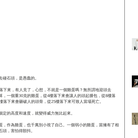
去碰石頭，是愚蠢的。
樓落下來，有人見了，心想，不就是一個雞蛋嗎？無所謂地迎頭去
算，一個重30克的雞蛋，從4樓落下來會讓人的頭起腫包，從8樓落
8樓落下來會砸破人的頭骨，從25樓落下來可致人當場死亡。
個定的高度和速度，就變得威力無比起來。
蛋，作為雞蛋，也千萬別小視了自己。一個弱小的雞蛋，當擁有了相
石頭，害怕得顫抖。