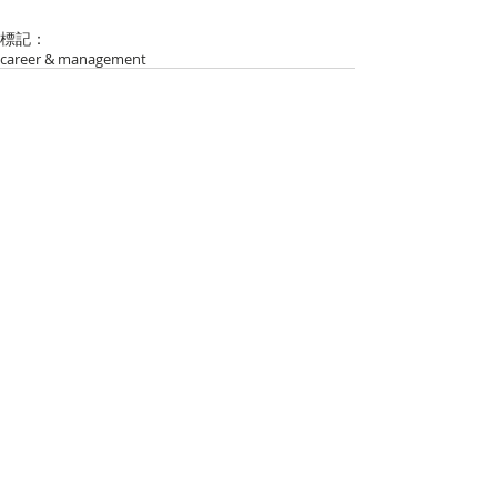
標記：
career & management
留言
撰寫留言......