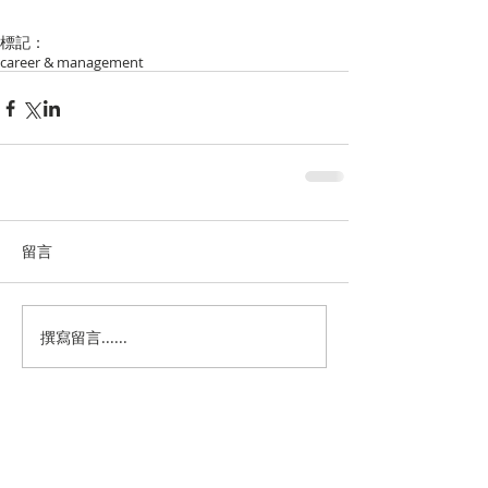
標記：
career & management
留言
撰寫留言......