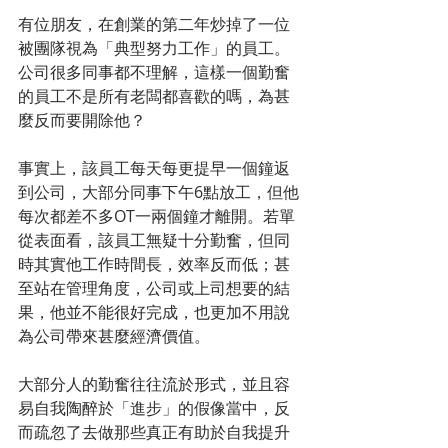
有位朋友，在創業的第二年炒掉了一位
被團隊視為「典型努力工作」的員工。
公司很多同事都不理解，這樣一個勤奮
的員工不是所有老闆都喜歡的嗎，為甚
麼反而要開除他？
事實上，該員工每天每更提早一個鐘返
到公司，大部分同事下午6點放工，但他
每次都差不多OT一兩個鐘才離開。若單
從表面看，該員工無疑十分勤奮，但同
時其實他工作時間長，效率反而低；甚
至站在管理角度，公司或上司想要的結
果，他並不能很好完成，也更加不用說
為公司帶來甚麼經濟價值。
大部分人的勤奮往往流於形式，並且容
易自我陶醉於「進步」的假像當中，反
而疏忽了去做那些真正有助於自我提升