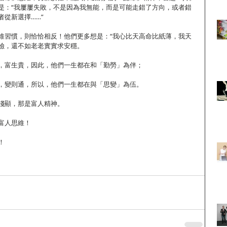
是：“我屢屢失敗，不是因為我無能，而是可能走錯了方向，或者錯
從新選擇……” 
維習慣，則恰恰相反！他們更多想是：“我心比天高命比紙薄，我天
險，還不如老老實實求安穩。 
，富生貴，因此，他們一生都在和「勤勞」為伴； 
，變則通，所以，他們一生都在與「思變」為伍。 
淺顯，那是富人精神。 
富人思維！ 
 