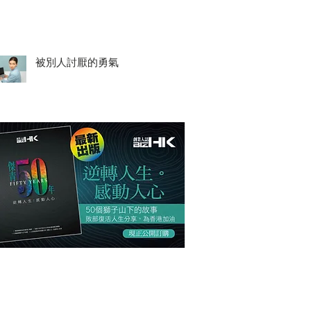
被別人討厭的勇氣