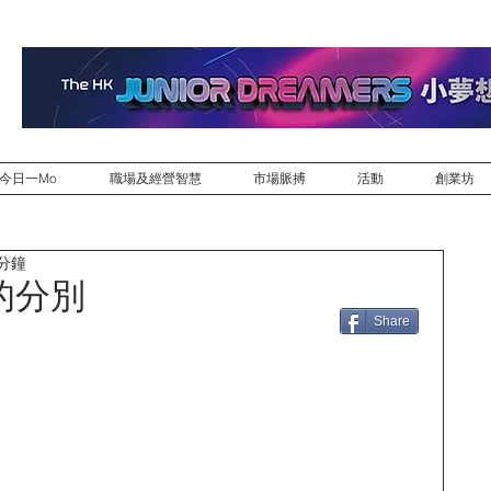
今日一Mo
職場及經營智慧
市場脈搏
活動
創業坊
 分鐘
的分別
Share