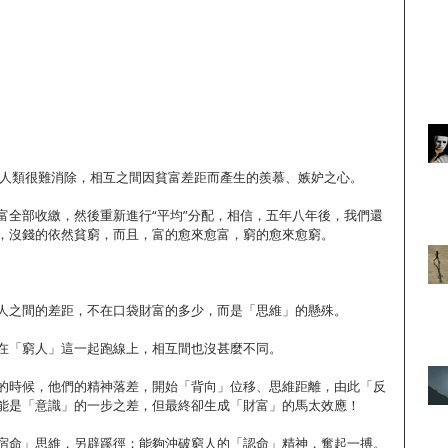
們人類很難消除，相互之間因貧富差距而產生的羨慕、嫉妒之心。 
富全部收繳，然後重新進行“平均”分配，相信，五年八年後，我們還
，沒錢的依然貧窮，而且，富的愈來愈富，窮的愈來愈窮。 
人之間的差距，不在口袋財富的多少，而是「思維」的懸殊。 
在「窮人」這一起跑線上，相互間也沒甚麼不同。 
的時候，他們的精神落差，開始「背向」位移、思維距離，由此「反
能是「意識」的一步之差，但最終卻生成「財富」的馬太效應！ 
宿命」思維，另辟蹊徑；能夠沖破窮人的「認命」精神，奮起一搏。