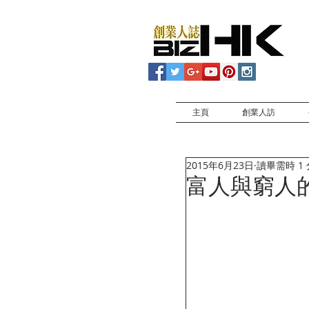
主頁
創業人訪
2015年6月23日
讀畢需時 1
富人與窮人