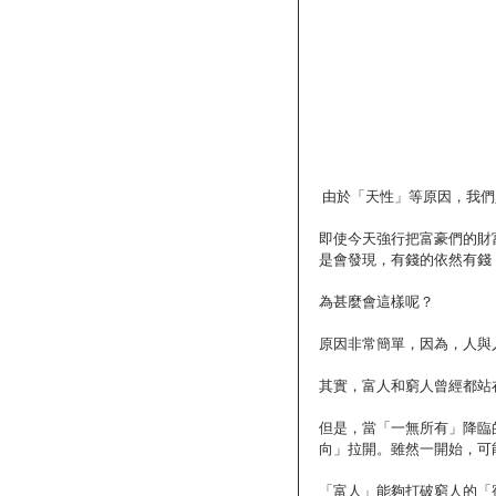
 由於「天性」等原因，我
即使今天強行把富豪們的財
是會發現，有錢的依然有錢
為甚麼會這樣呢？ 
原因非常簡單，因為，人與
其實，富人和窮人曾經都站
但是，當「一無所有」降臨
向」拉開。雖然一開始，可
「富人」能夠打破窮人的「