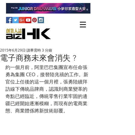
2015年6月29日
讀畢需時 3 分鐘
電子商務未來會消失 ?
約一個月前，阿里巴巴集團宣布任命張
勇為集團 CEO，接替陸兆禧的工作。新
官位上任後的這一個月裡，張勇陸續拜
訪線下傳統品牌商，認識到商業變革的
奇點已經臨近，傳統零售行業牢固的邊
疆已經開始逐漸模糊，而現有的電商業
態、商業體係將新技術顛覆。 