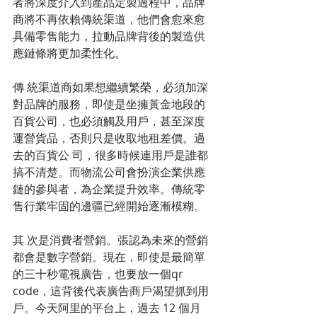
者將深度介入到產品定製過程中，品牌
商將不再依賴傳統渠道，他們會愈來愈
具備零售能力，拉動品牌背後的製造供
應鏈條將更加柔性化。 
傳 統渠道商如果想繼續繁榮，必須加深
對品牌的服務，即使是坐擁黃金地段的
百貨公司，也必須觸及用戶，甚至深度
運營貨品，否則只是收取地租差價。過
去的百貨公 司，很多時候連用戶是誰都
搞不清楚。而物流公司會扮演企業供應
鏈的參與者，為企業提升效率。傳統零
售行業牢固的邊疆已經開始逐漸模糊。 
其 次是消費者營銷。張認為未來的營銷
都會是數字營銷。現在，即使是最簡單
的三十秒電視廣告，也要放一個qr 
code，這背後代表廣告商戶渴望抓到用
戶。今天阿里的平台上，過去 12 個月