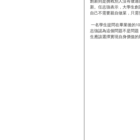
創新則是挑戰別人沒有做過
新。任志強表示，大學生創
自己不需要親自做菜，只需
 一名學生提問在畢業後的10年間，是要拼命工作累積經驗，還是要結婚買房買車享受生活？任
志強認為這個問題不是問題
生應該選擇實現自身價值的