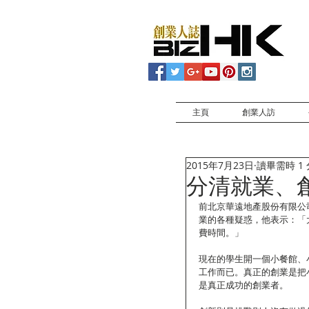
主頁
創業人訪
2015年7月23日
讀畢需時 1
分清就業、
前北京華遠地產股份有限公
業的各種疑惑，他表示：「
費時間。」 
現在的學生開一個小餐館、
工作而已。真正的創業是把
是真正成功的創業者。 