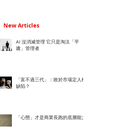
New Articles
AI 沒消滅管理 它只是淘汰「平
庸」管理者
「富不過三代」：敗於市場定人格
缺陷？
「心態」才是商業長跑的底層能力