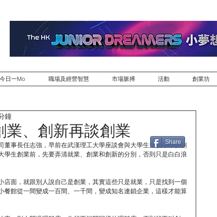
今日一Mo
職場及經營智慧
市場脈搏
活動
創業坊
 分鐘
創業、創新再談創業
Share
司董事長任志強，早前在武漢理工大學座談會與大學生大談畢業後創
大學生創業前，先要弄清就業、創業和創新的分別，否則只是白白浪
小店面，就跟別人說自己是創業，其實這些只是就業，只是找到一個
小餐館從一間變成一百間、一千間，變成知名連鎖企業，這樣才能算