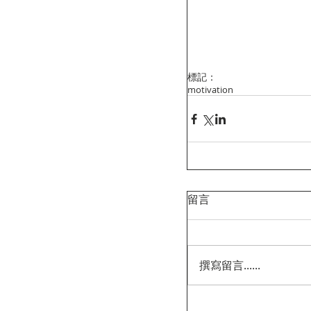
標記：
motivation
留言
撰寫留言......