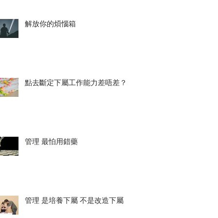
解放你的煩惱箱
點去斷定下屬工作能力差唔差？
管理 最怕用錯藥
管理 是培養下屬 不是改造下屬