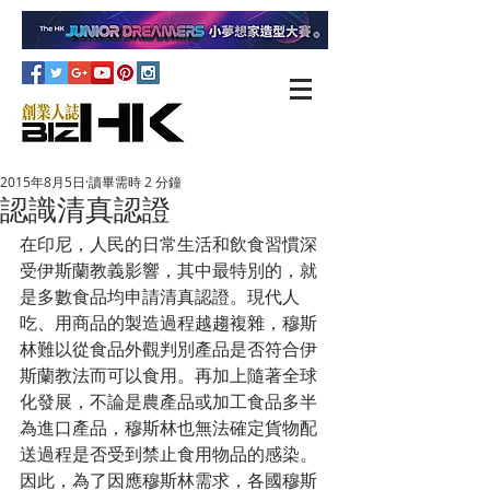
2015年8月5日
讀畢需時 2 分鐘
認識清真認證
在印尼，人民的日常生活和飲食習慣深
受伊斯蘭教義影響，其中最特別的，就
是多數食品均申請清真認證。現代人
吃、用商品的製造過程越趨複雜，穆斯
林難以從食品外觀判別產品是否符合伊
斯蘭教法而可以食用。再加上隨著全球
化發展，不論是農產品或加工食品多半
為進口產品，穆斯林也無法確定貨物配
送過程是否受到禁止食用物品的感染。
因此，為了因應穆斯林需求，各國穆斯