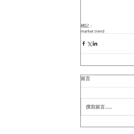
標記：
market trend
留言
撰寫留言......