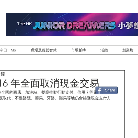
今日一Mo
職場及經營智慧
市場脈搏
活動
創業坊
分鐘
016 年全面取消現金交易
Share
 月起，在全國的商店、加油站、餐廳推動行動支付、信用卡等電子支付方
底取代，不過醫院、藥局、牙醫、郵局等地仍會接受現金支付方