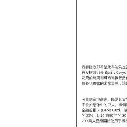
丹麥財政部希望此舉能為企
丹麥財政部長 Bjarne 
花費的時間都可透過推行數
握各項稅收的來龍去脈，讓
考量到當地商家、民眾其實
不會如想像中的巨大。這個
金融簽帳卡 (Debit Ca
的 25%，比起 1990 年
200 萬人已經開始使用手