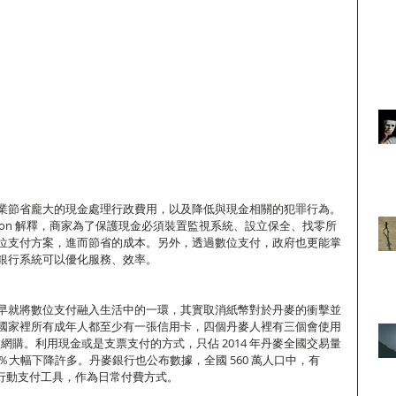
業節省龐大的現金處理行政費用，以及降低與現金相關的犯罪行為。
Corydon 解釋，商家為了保護現金必須裝置監視系統、設立保全、找零所
位支付方案，進而節省的成本。另外，透過數位支付，政府也更能掌
銀行系統可以優化服務、效率。
早就將數位支付融入生活中的一環，其實取消紙幣對於丹麥的衝擊並
國家裡所有成年人都至少有一張信用卡，四個丹麥人裡有三個會使用
rd）做網購。利用現金或是支票支付的方式，只佔 2014 年丹麥全國交易量
的 80％大幅下降許多。丹麥銀行也公布數據，全國 560 萬人口中，有 
機行動支付工具，作為日常付費方式。 