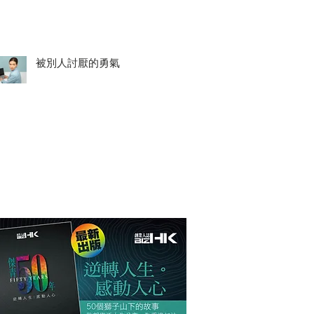
被別人討厭的勇氣