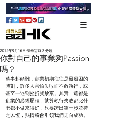
2015年9月16日
讀畢需時 2 分鐘
你對自己的事業夠Passion
嗎？
萬事起頭難，創業初期往往是最艱困的
時刻，許多人害怕失敗而不敢執行，或
甚至一遇到挫折就放棄。其實，這都是
創業的必經歷程，就算執行失敗都比什
麼都不做來得好，只要跨出第一步並持
之以恆，熱情將會引領我們走向成功。 