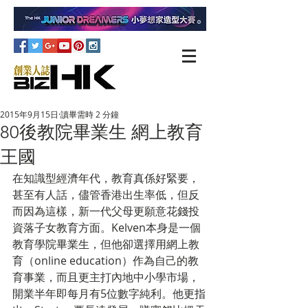
2015年9月15日
讀畢需時 2 分鐘
80後教院畢業生 網上教育
王國
在知識型經濟年代，教育真係好緊要，
甚至有人話，儘管香港出生率低，但反
而因為這樣，新一代父母更願意花錢投
資落子女教育方面。Kelven本身是一個
教育學院畢業生，但他卻選擇用網上教
育（online education）作為自己的教
育事業，而且更主打內地中小學市場，
開業半年即每月有5位數字純利。他更指