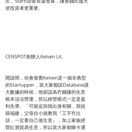
出，Startup要長遠發展，賺實錢比搵天
使投資者更重要。
CENSPOT創辦人Kelven Lit。
閒談間，你會發覺Kelven是一個非典型
的Startupper，當大家都談Database講
大數據的時侯，他卻認為冇錢賺的生意
根本沒法營運，所以經營模式一定是盈
利先導。「可能這與我出身有關，我祖
籍福建，父母自小就教我『工字冇出
頭，一定要自己做生意』，加上家族經
營紅酒貿易生意，所以當大家都睇卡通