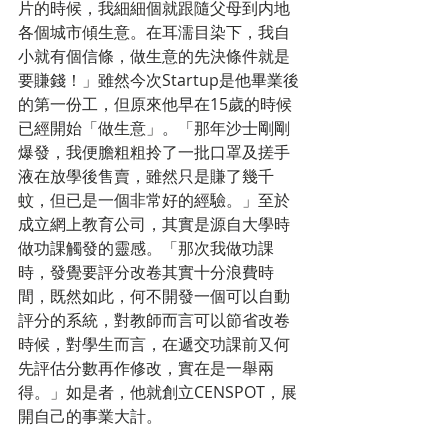
片的時候，我細細個就跟隨父母到内地
各個城市傾生意。在耳濡目染下，我自
小就有個信條，做生意的先決條件就是
要賺錢！」雖然今次Startup是他畢業後
的第一份工，但原來他早在15歲的時候
已經開始「做生意」。「那年沙士剛剛
爆發，我便膽粗粗拎了一批口罩及搓手
液在放學後售賣，雖然只是賺了幾千
蚊，但已是一個非常好的經驗。」至於
成立網上教育公司，其實是源自大學時
做功課觸發的靈感。「那次我做功課
時，發覺要評分改卷其實十分浪費時
間，既然如此，何不開發一個可以自動
評分的系統，對教師而言可以節省改卷
時候，對學生而言，在遞交功課前又何
先評估分數再作修改，實在是一舉兩
得。」如是者，他就創立CENSPOT，展
開自己的事業大計。