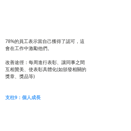
78%的員工表示當自己獲得了認可，這
會在工作中激勵他們。
改善途徑：每周進行表彰、讓同事之間
互相贊美、使表彰具體化(如頒發相關的
獎章、獎品等) 
支柱9：個人成長