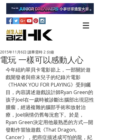
2015年11月6日
讀畢需時 2 分鐘
電玩 一樣可以感動人心
今年紐約翠貝卡電影節上，一部關於遊
戲開發者與癌末兒子的纪錄片電影
《THANK YOU FOR PLAYING》受到矚
目，內容講述遊戲設計師Ryan Green的
孩子Joel在一歲時被診斷出腦部出現惡性
腫瘤，經過複雜的腦部手術和放射治
療，Joel病情仍舊每況愈下。於是，
Ryan Green決定用他最熟悉的方式—開
發動作冒險遊戲《That Dragon, 
Cancer》，把癌症描述成可怕的龍，紀