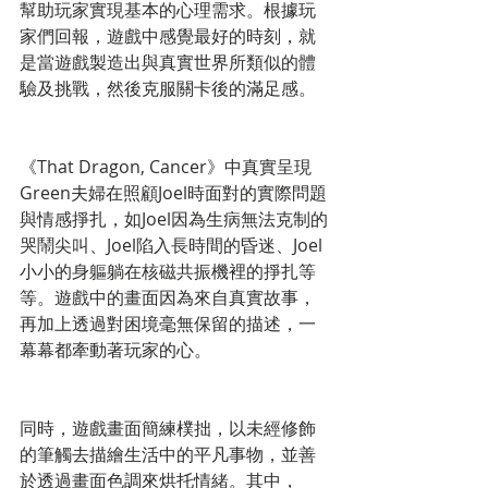
幫助玩家實現基本的心理需求。根據玩
家們回報，遊戲中感覺最好的時刻，就
是當遊戲製造出與真實世界所類似的體
驗及挑戰，然後克服關卡後的滿足感。
《That Dragon, Cancer》中真實呈現
Green夫婦在照顧Joel時面對的實際問題
與情感掙扎，如Joel因為生病無法克制的
哭鬧尖叫、Joel陷入長時間的昏迷、Joel
小小的身軀躺在核磁共振機裡的掙扎等
等。遊戲中的畫面因為來自真實故事，
再加上透過對困境毫無保留的描述，一
幕幕都牽動著玩家的心。
同時，遊戲畫面簡練樸拙，以未經修飾
的筆觸去描繪生活中的平凡事物，並善
於透過畫面色調來烘托情緒。其中，