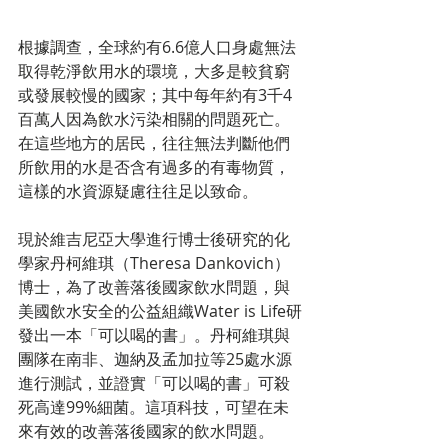
根據調查，全球約有6.6億人口身處無法
取得乾淨飲用水的環境，大多是較貧窮
或發展較慢的國家；其中每年約有3千4
百萬人因為飲水污染相關的問題死亡。
在這些地方的居民，往往無法判斷他們
所飲用的水是否含有過多的有毒物質，
這樣的水資源疑慮往往足以致命。 
現於維吉尼亞大學進行博士後研究的化
學家丹柯維琪（Theresa Dankovich）
博士，為了改善落後國家飲水問題，與
美國飲水安全的公益組織Water is Life研
發出一本「可以喝的書」。丹柯維琪與
團隊在南非、迦納及孟加拉等25處水源
進行測試，並證實「可以喝的書」可殺
死高達99%細菌。這項科技，可望在未
來有效的改善落後國家的飲水問題。 