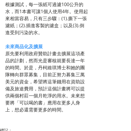
根據測試，每一張紙可過濾100公升的
水，而1本書可讓1個人使用4年。使用起
來相當容易，只有三步驟：(1).撕下一張
濾紙；(2).插進客製的濾盒；以及(3).倒
進受到污染的水。 
未來商品化及擴展
原先要利用政府贊助計畫去擴展這項產
品的計劃，然而光是審核就要長達一年
的時間。於是，丹柯維琪博士和她的團
隊轉向群眾募集，目前正努力募集三萬
美元的資金，希望將這筆錢用在資助設
備及旅途費用，預計這個計畫將可以提
供兩個村莊一個月乾淨的用水。未來想
要將「可以喝的書」應用在更多人身
上，想必還需要更多的時間。 
標記：