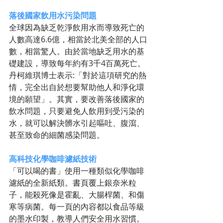
落後國家飲用水污染問題
全球因為缺乏乾淨飲用水而導致死亡的
人數高達6.6億，相當於北美全部的人口
數，相當驚人。由於當地缺乏用水的基
礎建設，導致每年約有3千4百萬死亡。
丹柯維琪博士表示:「對於這項研究的熱
情，完全出自於想要幫助他人和淨化環
境的願望」。其實，要改善落後國家的
飲水問題，只要避免人飲用到受污染的
水，就可以解決髒水引起嘔吐、腹瀉、
甚至致命的細菌感染問題。 
高科技化學咖啡濾紙技術
「可以喝的書」使用一種類似化學咖啡
濾紙的全新紙類。書頁覆上銀奈米粒
子，能殺死像是霍亂、大腸桿菌、和傷
寒等病菌。每一頁的內容都以食品等級
的墨水印製，教導人們安全用水習慣。