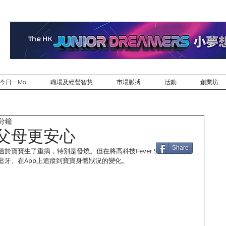
今日一Mo
職場及經營智慧
市場脈搏
活動
創業坊
 分鐘
 父母更安心
Share
於寶寶生了重病，特別是發燒。但在將高科技Fever Scout貼在寶
牙、在App上追蹤到寶寶身體狀況的變化。 