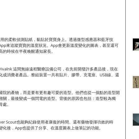
可重複使用的柔軟偵測貼紙，黏貼於寶寶身上。透過微型感應器和藍牙技
App來追蹤寶寶的溫度狀況。App會更新溫度變化的圖表，甚至還可
高的時候在半夜喚醒通知家長。 
ivalnk 這間無線遠程醫療設備公司，在先前開發許多產品後，現在
化成消費者產品。整組裝置一共有貼片、膠帶、充電座、USB線、還
醫院的產物，而是要有更有趣可愛的造型。他們也從一個點的造型開
難關，最後變成一個閃電的造型。背後的原因也包括：造型較為獨
骨處。 
er Scout也能夠紀錄使用者康復的時間、還有藥物發揮功效的時
變化後，App也提供了分享、在溫度圖表上做筆記的功能。 