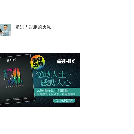
被別人討厭的勇氣