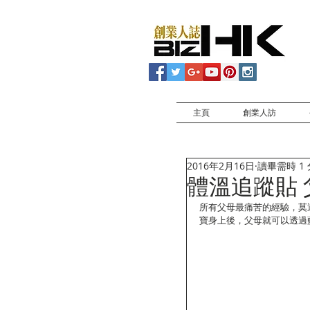
主頁
創業人訪
2016年2月16日
讀畢需時 1
體溫追蹤貼
所有父母最痛苦的經驗，莫過
寶身上後，父母就可以透過藍