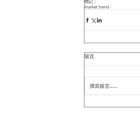
標記：
market trend
留言
撰寫留言......