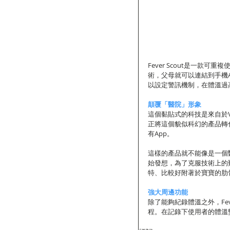
Fever Scout是一款
術，父母就可以連結到手機
以設定警訊機制，在體溫過
顛覆「醫院」形象
這個黏貼式的科技是來自於V
正將這個貌似科幻的產品轉
有App。 
這樣的產品就不能像是一個
始發想，為了克服技術上的
特、比較好附著於寶寶的肋
強大周邊功能
除了能夠紀錄體溫之外，Fev
程。在記錄下使用者的體溫