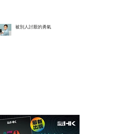
被別人討厭的勇氣