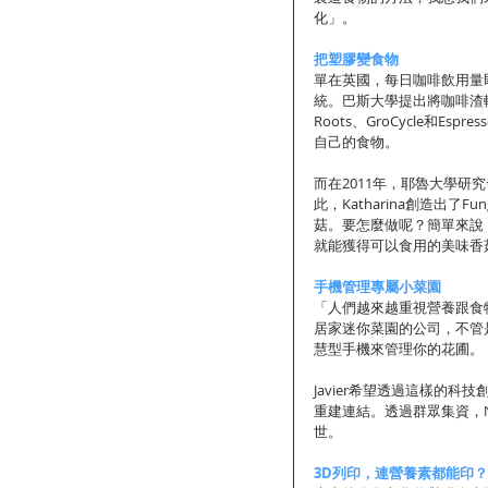
化」。 
把塑膠變食物
單在英國，每日咖啡飲用量
統。巴斯大學提出將咖啡渣轉化
Roots、GroCycle和Es
自己的食物。 
而在2011年，耶魯大學
此，Katharina創造出了
菇。要怎麼做呢？簡單來說
就能獲得可以食用的美味香
手機管理專屬小菜園
「人們越來越重視營養跟食物的來
居家迷你菜園的公司，不管
慧型手機來管理你的花圃。 
Javier希望透過這樣的
重建連結。透過群眾集資，N
世。 
3D列印，連營養素都能印？