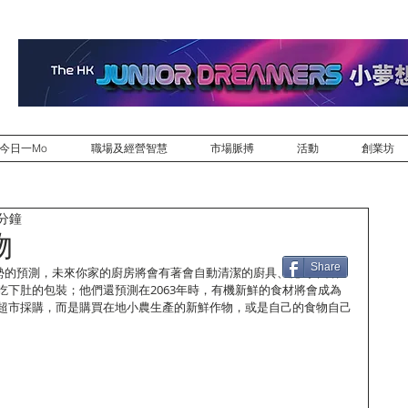
今日一Mo
職場及經營智慧
市場脈搏
活動
創業坊
 分鐘
物
Share
未來趨勢的預測，未來你家的廚房將會有著會自動清潔的廚具、魔幻朱古力
吃下肚的包裝；他們還預測在2063年時，有機新鮮的食材將會成為
超市採購，而是購買在地小農生產的新鮮作物，或是自己的食物自己