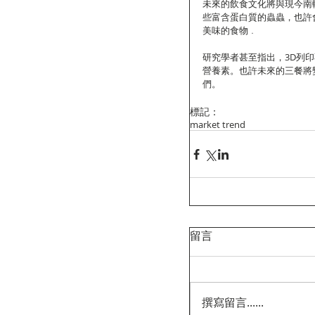
未來的飲食文化將與現今南
些富含蛋白質的蟲蟲，也許
美味的食物﹒ 
研究學者甚至指出，3D列
營養素。也許未來的三餐將
們。 
標記：
market trend
留言
撰寫留言......