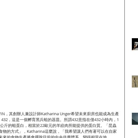
N，其創辦人兼設計師Katharina Unger希望未來廚房也能成為生產
 432，這是一個孵育黑兵蛆的器皿。所謂432意指在僅432小時內，1
4公斤的蛆蛋白，相當於22歐元的羊絞肉所能提供的蛋白質。「昆蟲
物的方式」，Katharina這麼說，「我希望讓人們有著可以在自家
未來的食物生產將會擺脫目前的中央供應體系，變得相當在地