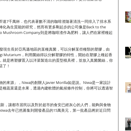
即達7千萬杯．也代表著數不清的咖啡渣隨著清洗一同排入了排水系
為生質能的研究，然而有更多剛起步的公司像是Back to the 
presso Mushroom Company則是將咖啡渣作為肥料，讓人們在家裡種起
研究發現生長於亞馬遜地區的某種真菌，可以分解某些種類的塑膠，由
Fungi Mutarium，利用菌絲得以分解塑膠的特性，開始在塑膠上種起香
，就是將塑膠置入以洋菜製造出的蛋型模具裡，並放入真菌菌絲，你
菇了！ 
源」，Niwa的創辦人Javier Morilla如是說。Niwa是一家設計
是種蔬菜還是水果，透過內建軟體的氣候條件控制，你將可以透過智
科技創新，讓都市居民以及對於超市的食安已經灰心的人們，能夠與食物
iwa去年已然募集到開發產品的15萬美元，第一批產品將於近日問