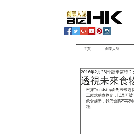
主頁
創業人訪
2016年2月23日
讀畢需時 2
透視未來食
根據Trendstop針對
工廠式的食物錠，以及可被
飲食趨勢，我們也將不再到
種。 