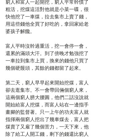
窮人和富人一起開挖，窮人平常幹慣了
粗活，挖煤這活對他就是小菜一碟，很
快他挖了一車煤，拉去集市上賣了錢，
用這些錢他全買了好吃的，拿回家給老
婆孩子解饞。 
富人平時沒幹過重活，挖一會停一會，
還累的滿頭大汗。到了傍晚才勉強挖了
一車拉到集市上買，換來的錢他只買了
幾個硬饅頭，其餘的錢都留了起來。 
第二天，窮人早早起來開始挖煤，富人
卻去逛集市。不一會帶回倆個窮人來，
這兩個窮人膀大腰圓，他們二話沒說就
開始給富人挖煤，而富人站在一邊指手
畫腳的監督著。只一上午的功夫富人就
指揮兩個窮人挖出了幾車煤去，富人把
煤賣了又雇了幾個苦力，一天下來，他
除了給工人開工錢，剩下的錢還比窮人