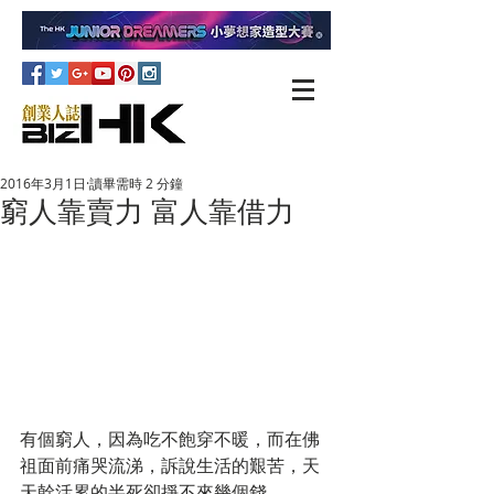
2016年3月1日
讀畢需時 2 分鐘
窮人靠賣力 富人靠借力
有個窮人，因為吃不飽穿不暖，而在佛
祖面前痛哭流涕，訴說生活的艱苦，天
天幹活累的半死卻掙不來幾個錢。 