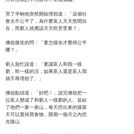
哭了半晌他突然開始埋怨道：「這個社
會太不公平了，為什麼富人天天悠閒自
在，而窮人就應該天天吃苦受累？」 
佛祖微笑的問：「要怎樣你才覺得公平
哪？」 
窮人急忙說道：「要讓富人和我一樣
窮，幹一樣的活，如果富人還是富人我
就不再埋怨了。」 
佛祖點頭道：「好吧！」說完佛祖把一
位富人變成了和窮人一樣窮的人。並給
了他們一家一座山，每天挖出來的煤當
天可以賣掉買食物，限期一個月之內挖
光煤山 