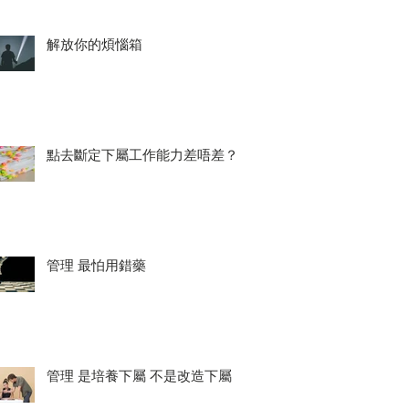
解放你的煩惱箱
點去斷定下屬工作能力差唔差？
管理 最怕用錯藥
管理 是培養下屬 不是改造下屬