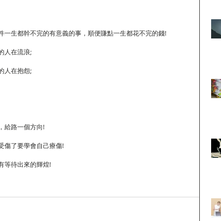
件一生都幹不完的有意義的事，順便賺點一生都花不完的錢! 
人在流浪; 
人在抱怨; 
給路一個方向! 
傷了要學會自己療傷! 
等待出來的輝煌! 