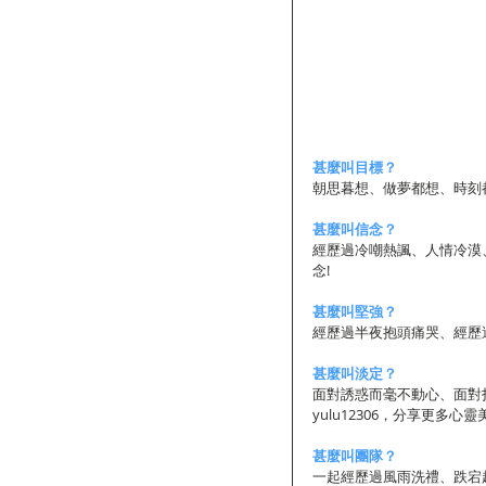
甚麼叫目標？
朝思暮想、做夢都想、時刻
甚麼叫信念？
經歷過冷嘲熱諷、人情冷漠
念! 
甚麼叫堅強？
經歷過半夜抱頭痛哭、經歷
甚麼叫淡定？
面對誘惑而毫不動心、面對
yulu12306，分享更多心靈
甚麼叫團隊？
一起經歷過風雨洗禮、跌宕