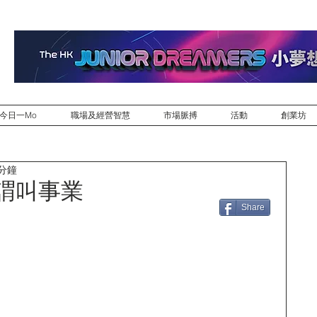
今日一Mo
職場及經營智慧
市場脈搏
活動
創業坊
 分鐘
謂叫事業
Share