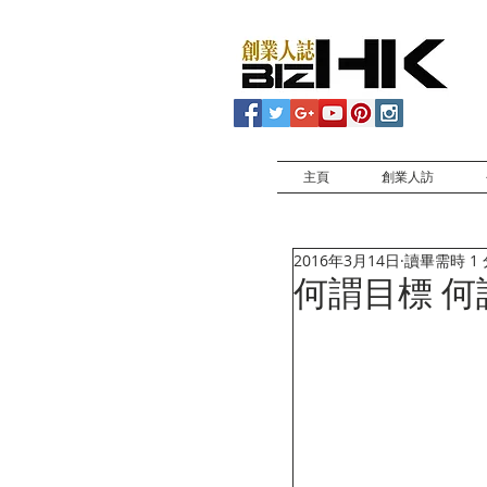
主頁
創業人訪
2016年3月14日
讀畢需時 1
何謂目標 何