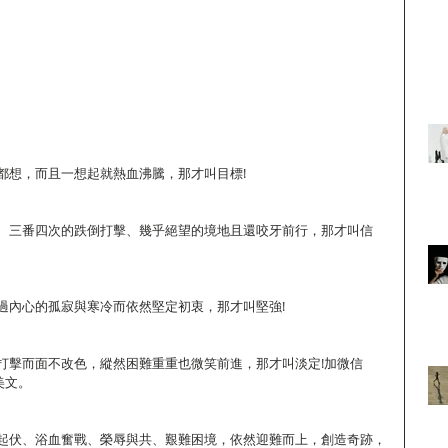
都想，而且一想起就熱血沸騰，那才叫目標! 
、三番四次的跌倒打擊、幾乎絕望的境地且還咬牙前行，那才叫信
過內心的孤寂與寒冷而依然堅定初衷，那才叫堅強! 
打擊而面不改色，縱然困難重重也微笑前進，那才叫淡定!加微信
美文。 
起伏、浴血奮戰、榮辱與共、艱難困境，依然迎難而上，創造奇跡，