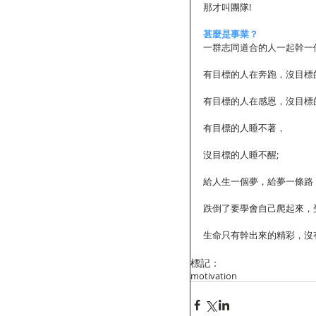
那才叫團隊! 
甚麼是事業？
一群志同道合的人一起幹一
有目標的人在奔跑，沒目標的
有目標的人在感恩，沒目標的
有目標的人睡不著， 
沒目標的人睡不醒; 
給人生一個夢，給夢一條路，
跌倒了要學會自己爬起來，受
生命只有幹出來的精彩，沒有
標記：
motivation