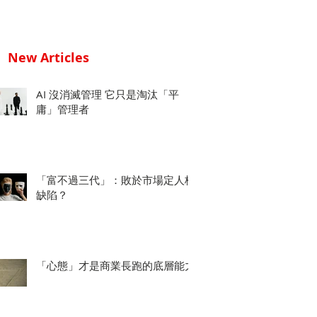
New Articles
AI 沒消滅管理 它只是淘汰「平
庸」管理者
「富不過三代」：敗於市場定人格
缺陷？
「心態」才是商業長跑的底層能力