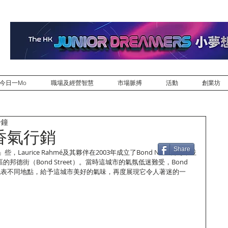
今日一Mo
職場及經營智慧
市場脈搏
活動
創業坊
分鐘
香氣行銷
Share
aurice Rahmé及其夥伴在2003年成立了Bond No. 9公司，並
邦德街（Bond Street）。當時這城市的氣氛低迷難受，Bond 
味代表不同地點，給予這城市美好的氣味，再度展現它令人著迷的一