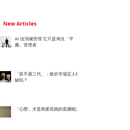
New Articles
AI 沒消滅管理 它只是淘汰「平
庸」管理者
「富不過三代」：敗於市場定人格
缺陷？
「心態」才是商業長跑的底層能力