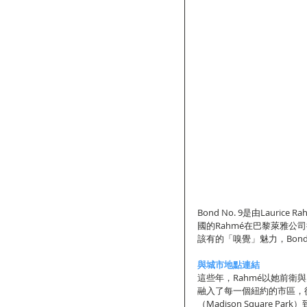
Bond No. 9是由Lauri
國的Rahmé在巴黎萊雅公司
該有的「嗅覺」魅力，Bond
與城市地點連結
這些年，Rahmé以她前
融入了每一個紐約的市區，從哈林
（Madison Square P