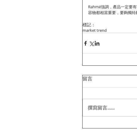
Rahmé強調，產品一定
容物都相當重要，要夠獨特
標記：
market trend
留言
撰寫留言......