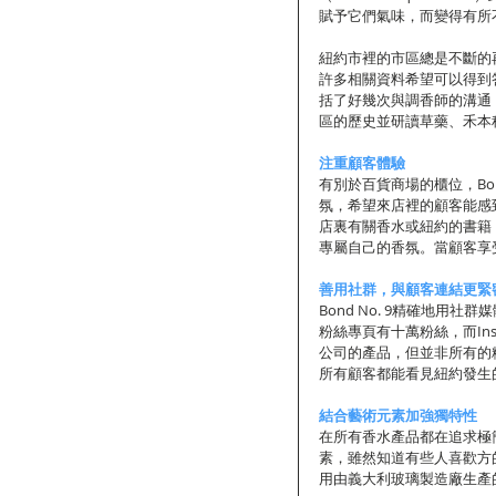
賦予它們氣味，而變得有所
紐約市裡的市區總是不斷的
許多相關資料希望可以得到
括了好幾次與調香師的溝通，像
區的歷史並研讀草藥、禾本
注重顧客體驗
有別於百貨商場的櫃位，Bon
氛，希望來店裡的顧客能感
店裏有關香水或紐約的書籍
專屬自己的香氛。當顧客享
善用社群，與顧客連結更緊
Bond No. 9精確地用
粉絲專頁有十萬粉絲，而Ins
公司的產品，但並非所有的粉
所有顧客都能看見紐約發生
結合藝術元素加強獨特性
在所有香水產品都在追求極
素，雖然知道有些人喜歡方
用由義大利玻璃製造廠生產