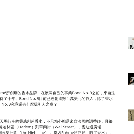
ce Rahmé所創辦的香水品牌，在展開自己的事業Bond No. 9之前，來自法
待了十年。Bond No. 9目前已經創造數百萬美元的收入，除了香水
 No. 9究竟還有什麼吸引人之處？ 
衛與天馬行空的靈感創造香水，不只精心挑選來自法國的調香師，且都
區（Harlem）到華爾街（Wall Street），麥迪遜廣場
ark）到高架公園（the High Line）， 都因Rahmé將它們「噴了香水」，