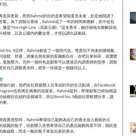
不同。 
再造與更新，然而Rahmé的目的是希望能看見未來，於是她閱讀了
答案。為了調製出香味，Rahmé花了一年的時間來瞭解，其中也包
是“the High Line（高架公園）”這支香水，她仔細地去瞭解該地
科植物，以及公園內的鬱金香，才得以調出該氣味。 
d No. 9店裡，Rahmé創造了一個現代化、尊貴但不拘束的購物氣
到放鬆、舒適，就像去朋友家的客廳般自在，在吧台來杯茶，或瀏覽
，毫無壓力。另外一個特色是顧客可以透過店內調香師的指導，調製
受於自己調製香水時，經常一待就是一個鐘頭以上。 
密
社群媒體做行銷，他們在社群媒體上分享紐約市的生活點滴，在Facebook
tagram也有將近兩萬的追蹤者。Rahmé提到，即便顧客已經知曉該
絲都住在紐約這個城市，所以Bond No. 9藉由社群軟體分享，讓
的事。 
簡與實用型時，Rahmé希望自己能夠為自己的香水放入藝術的元
的或圓的瓶子，但創辦人依舊希望自己的產品能夠與眾不同，因此使
的曲線瓶，而非一般的瓶子來裝自家的香水。 