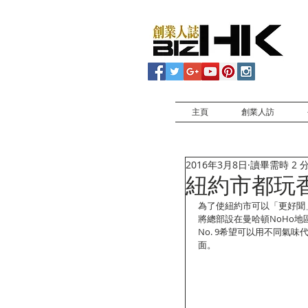
主頁
創業人訪
2016年3月8日
讀畢需時 2 
紐約市都玩
為了使紐約市可以「更好聞」些，L
將總部設在曼哈頓NoHo地區的
No. 9希望可以用不同氣
面。 