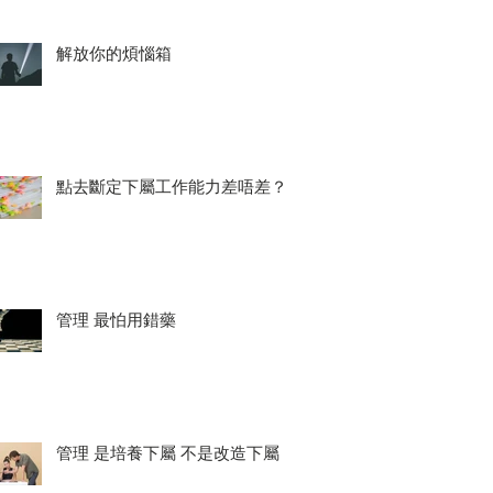
解放你的煩惱箱
點去斷定下屬工作能力差唔差？
管理 最怕用錯藥
管理 是培養下屬 不是改造下屬