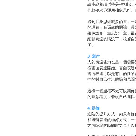
讀小說和讀哲學著作相比，
作就要求你運用抽象思維。
遇到抽象思維較多的書，一
的理解。有邏輯的閱讀，是
果你讀完一章忘記一章，最
細節表達的情況下，根據自
了。 
3. 寫作
人的表達能力也是一個需要
從書面表達開始。書面表達
書面表達可以是有目的性的
性的對自己生活體驗和見聞
這樣一個過程不光可以讓你
的熟悉程度，發現自己邏輯
4. 辯論
進階的提升方式，如果有條
和邏輯表達的極好方式，一
方面臨場的時間壓力也可以