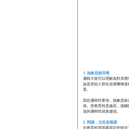
1. 抽象思維培養
邏輯大致可以理解為對具體
論是原始人類在追捕獵物過
置。 
因此邏輯性要強，抽象思維
係。受教育程度越高，接觸
達的邏輯性就會越強。 
2. 閱讀，尤其是慢讀
在教育程度因素固定的情況