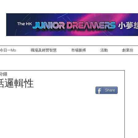
今日一Mo
職場及經營智慧
市場脈搏
活動
創業坊
 分鐘
話邏輯性
Share