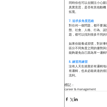
同時你也可以去關注小心眼
真實意思，是否有其他動機
拓寬。 
7. 追求多角度思維
對任何一個問題，都不要滿
態、社會、人格、行為、認
題，都可以找到很多不同的
如果你能養成習慣，對於事
區分不同角度之間的優勢與
能夠避免自己因為單一邏輯
8. 練習再練習
沒有人天生就善於有邏輯地
有邏輯，也未必能表達的很
流利。 
標記：
career & management