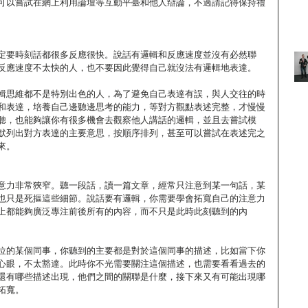
可以嘗試在網上利用論壇等互動平臺和他人辯論，不過請記得保持禮
定要時刻話都很多反應很快。說話有邏輯和反應速度並沒有必然聯
反應速度不太快的人，也不要因此覺得自己就沒法有邏輯地表達。 
輯思維都不是特別出色的人，為了避免自己表達有誤，與人交往的時
和表達，培養自己邊聽邊思考的能力，等對方觀點表述完整，才慢慢
聽，也能夠讓你有很多機會去觀察他人講話的邏輯，並且去嘗試模
默列出對方表達的主要意思，按順序排列，甚至可以嘗試在表述完之
來。 
意力非常狹窄。聽一段話，讀一篇文章，經常只注意到某一句話，某
也只是死摳這些細節。說話要有邏輯，你需要學會拓寬自己的注意力
上都能夠廣泛專注前後所有的內容，而不只是此時此刻聽到的內
位的某個同事，你聽到的主要都是對於這個同事的描述，比如當下你
心眼，不太豁達。此時你不光需要關注這個描述，也需要看看過去的
還有哪些描述出現，他們之間的關聯是什麼，接下來又有可能出現哪
拓寬。 