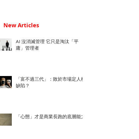
New Articles
AI 沒消滅管理 它只是淘汰「平
庸」管理者
「富不過三代」：敗於市場定人格
缺陷？
「心態」才是商業長跑的底層能力