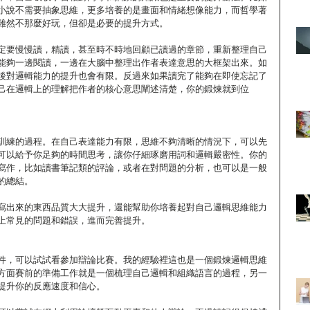
小說不需要抽象思維，更多培養的是畫面和情緒想像能力，而哲學著
雖然不那麼好玩，但卻是必要的提升方式。 
定要慢慢讀，精讀，甚至時不時地回顧已讀過的章節，重新整理自己
能夠一邊閱讀，一邊在大腦中整理出作者表達意思的大框架出來。如
後對邏輯能力的提升也會有限。反過來如果讀完了能夠在即使忘記了
己在邏輯上的理解把作者的核心意思闡述清楚，你的鍛煉就到位
訓練的過程。在自己表達能力有限，思維不夠清晰的情況下，可以先
可以給予你足夠的時間思考，讓你仔細琢磨用詞和邏輯嚴密性。你的
寫作，比如讀書筆記類的評論，或者在對問題的分析，也可以是一般
的總結。 
寫出來的東西品質大大提升，還能幫助你培養起對自己邏輯思維能力
上常見的問題和錯誤，進而完善提升。 
件，可以試試看參加辯論比賽。我的經驗裡這也是一個鍛煉邏輯思維
方面賽前的準備工作就是一個梳理自己邏輯和組織語言的過程，另一
提升你的反應速度和信心。 