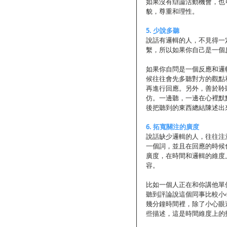
如果沒有辯論活動機會，也
貌，尊重和理性。 
5. 少說多聽
說話有邏輯的人，不見得一
繫，所以如果你自己是一個
如果你自問是一個反應和邏
候往往會先多聽對方的觀點
再進行回應。另外，善於聆
仿。一邊聽，一邊在心裡默
後把聽到的東西總結陳述出
6. 拓寬關注的廣度
說話缺少邏輯的人，往往注
一個詞，並且在回應的時候
廣度，在時間和邏輯的維度
容。 
比如一個人正在和你講他單
聽到評論說這個同事比較小
幾分鐘時間裡，除了小心眼
些描述，這是時間維度上的