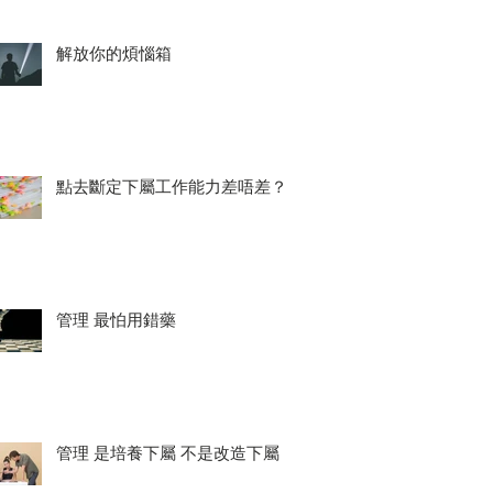
解放你的煩惱箱
點去斷定下屬工作能力差唔差？
管理 最怕用錯藥
管理 是培養下屬 不是改造下屬