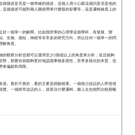
這個描述是否是一個準確的描述，這個人用小心眼這個詞是否是他的
，這個描述可能對兩人關係帶來什麼樣的影響等，這是邏輯維度上的
足於一個單一的解釋。比如我所學的心理學這個學科，有發展、變
知、生物、感知，神經等非常多的研究方向，所以任何一個單一的問
理解角度。 
物的觀察分析也都可以運用至少2個或以上的角度來分析，並且能夠
劣勢，那麼你就能夠更好地認識事物多面性，世界多樣化的本質，也
帶來偏頗和局限。 
表達。善於不善於，看的主要是經驗積累。一個很少說話的人即使很
清楚。一個經常說話的人，就算沒什麼邏輯，聽上去也相對比較順暢