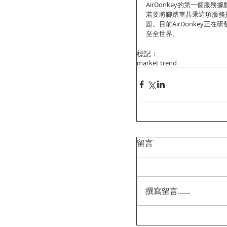
AirDonkey的第一個
若要將腳踏車共乘這項服務推
題。目前AirDonkey
至全世界。 
標記：
market trend
留言
撰寫留言......