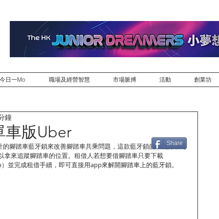
今日一Mo
職場及經營智慧
市場脈搏
活動
創業坊
 分鐘
 單車版Uber
Share
自行設計的腳踏車藍牙鎖來改善腳踏車共乘問題，這款藍牙鎖的功能除了可
以拿來追蹤腳踏車的位置。租借人若想要借腳踏車只要下載
（app）並完成租借手續，即可直接用app來解開腳踏車上的藍牙鎖。 