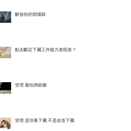
解放你的煩惱箱
點去斷定下屬工作能力差唔差？
管理 最怕用錯藥
管理 是培養下屬 不是改造下屬