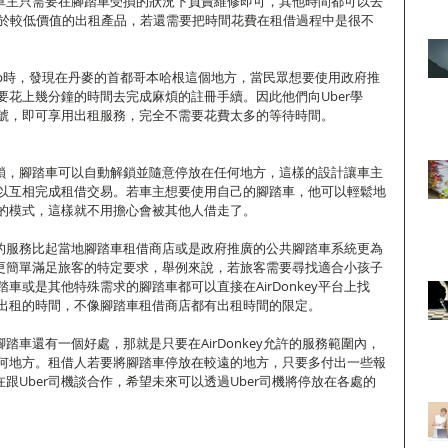
ey的車主只需要在腳踏車受損的狀況下負責維修即可，其他時間都可以去
為對於較低價值的出租產品，若還需要把時間花費在租借過程中是很不
們的app時，發現在丹麥的首都哥本哈根這個地方，當民眾想要使用政府推
要花上幾分鐘的時間去完成麻煩的註冊手續。因此他們向Uber學
號，即可享用出租服務，完全不需要花費太多的等待時間。 
的藍牙鎖，腳踏車可以自動解鎖並隨意停放在任何地方，這樣的設計讓車主
以互相完成租借交易。若車主想要使用自己的腳踏車，他可以輕鬆地
的模式，這樣就不用擔心會被其他人借走了。  
key的服務比起當地腳踏車租借商店或是政府推廣的公共腳踏車系統更為
y可以更簡單滿足旅客的特定要求，舉例來說，若旅客需要尋找適合小孩子
車或是其他特殊需求的腳踏車都可以直接在AirDonkey平台上找
出租的時間，不像腳踏車租借商店都有出租時間的限定。  
借的腳踏車還有一個好處，那就是只要在AirDonkey允許的服務範圍內，
何地方。租借人若要將腳踏車停放在較遠的地方，只要多付出一些報
y正在跟Uber司機談合作，希望未來可以透過Uber司機將停放在各處的