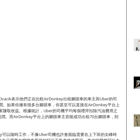
m Ovacik表示他們正在比較AirDonkey出租腳踏車的車主與Uber的司
。如果你擁有很多台腳踏車，你甚至可以直接在AirDonkey平台上
家賺取收益。根據統計，Uber的司機平均每個禮拜扣除汽油費用之
潤。而AirDonkey平台上的腳踏車主若能成功出租70台腳踏車，則
Donkey可以隨時工作，不像Uber司機也許會面臨需要在上下班的尖峰時