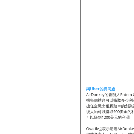
與Uber的異同處
AirDonkey的創辦人Erde
機每個禮拜可以賺取多少利潤
擔任全職出租腳踏車的創業
後大約可以賺取900美金的利
可以賺到1200美元的利潤  
Ovacik也表示透過Air