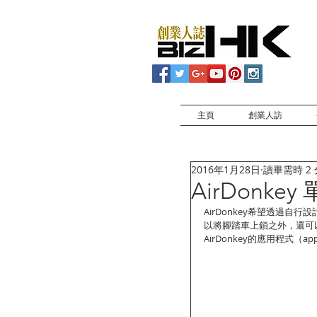
主頁
創業人訪
2016年1月28日
讀畢需時 2
AirDonkey
AirDonkey希望透過
以將腳踏車上鎖之外，還可
AirDonkey的應用程式