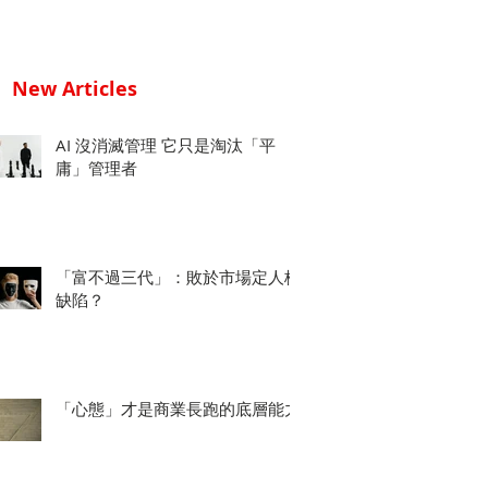
New Articles
AI 沒消滅管理 它只是淘汰「平
庸」管理者
「富不過三代」：敗於市場定人格
缺陷？
「心態」才是商業長跑的底層能力