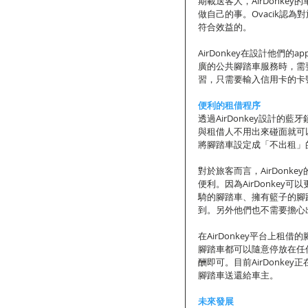
期載送客人，AirDonk
做自己的事。Ovacik認
符合效益的。 
AirDonkey在設計他
廣的公共腳踏車服務時，需
習，只需要輸入信用卡的卡
便利的租借程序
透過AirDonkey設計
與租借人不用出來碰面就可
將腳踏車設定成「不出租」
對於旅客而言，AirDon
便利。因為AirDonke
騎的腳踏車、擁有籃子的腳踏
到。另外他們也不需要擔心
在AirDonkey平台上租
腳踏車都可以隨意停放在任
酬即可。目前AirDonke
腳踏車送還給車主。 
未來發展