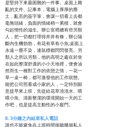
是堅持下來最困難的一件事。桌面上雜
亂的文件、記事本，電腦上厚厚的塵
土，亂丟的簽字筆，會讓一切看上去都
毫無頭緒，負面的情緒稍一累積，就會
勾起惰性的滋生。辦公室裡總有些另類
人，把一切都打理得井井有條，辦公隔
斷內生機勃勃，有花有草有小魚;桌面上
永遠一塵不染，連鼠標都閃閃發亮。另
類人之所以另類，他的高明之處在於坐
在如此整潔舒適的小小天地裡，便會油
然而生一種對工作的依戀之情，一花一
草一桌一椅，都可激發他的工作狀態。
能把公司照看成小家的人，一定特別願
意提早來上班，先從給花草澆澆水、喂
喂小魚、清新整潔的環境開始一天的工
作吧，也是提高主動性的小竅門。 
8. 3分鐘之內結束私人電話
誰也不能避免在上班時間接聽幾個私人