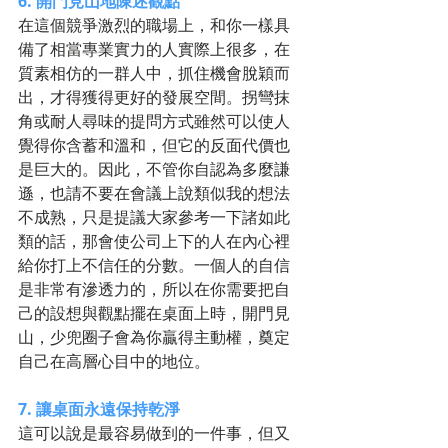
6. 開門見山地陳述觀點
在這個競爭激烈的職場上，和你一樣具
備了相當專業實力的人實際上很多，在
質素相仿的一群人中，抓住機會脫穎而
出，才得獲得更好的發展空間。拐彎抹
角或耐人尋味的提問方式雖然可以使人
覺得你含蓄和溫和，但它的反面代價也
是巨大的。因此，不管你自認為多麼謙
遜，也請不要在會議上說類似我的想法
不成熟，只是提議大家參考一下諸如此
類的話，那會使公司上下的人在內心裡
給你打上不信任的分數。一個人的自信
是非常有滲透力的，所以在你需要把自
己的設想與觀點擺在桌面上時，開門見
山，少兜圈子會為你贏得主動權，奠定
自己在高層心目中的地位。 
7. 讓桌面永遠保持乾淨
這可以說是最容易做到的一件事，但又