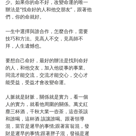
少。如果你的命不好，改變命運的唯一
辦法是“找命好的人和他交朋友”，跟著他
們，你的命就好。 
一生中選擇與誰合作，怎麼合作，需要
技巧和方法。見高人不交，見高師不
拜，人生遺憾也。 
要想自己命好，最好的辦法是找到命好
的人，和他交友，加入他從事的事業。
同流才能交流，交流才能交心，交心才
能受益，受益才會改變命運。 
人脈就是財脈，關係就是實力，看一個
人的實力，就看他周圍的關係。萬丈紅
塵三杯酒，千秋大業一壺茶，這壺茶該
和誰喝，這杯酒 該讓誰喝。跟著領導
混，當官是遲早的事情;跟著富翁混，發
財是遲早的事情;跟著胖子混，發福是遲