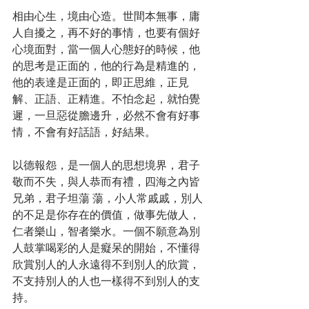
相由心生，境由心造。世間本無事，庸
人自擾之，再不好的事情，也要有個好
心境面對，當一個人心態好的時候，他
的思考是正面的，他的行為是精進的，
他的表達是正面的，即正思維，正見
解、正語、正精進。不怕念起，就怕覺
遲，一旦惡從膽邊升，必然不會有好事
情，不會有好話語，好結果。 
以德報怨，是一個人的思想境界，君子
敬而不失，與人恭而有禮，四海之內皆
兄弟，君子坦蕩 蕩，小人常戚戚，別人
的不足是你存在的價值，做事先做人，
仁者樂山，智者樂水。一個不願意為別
人鼓掌喝彩的人是癡呆的開始，不懂得
欣賞別人的人永遠得不到別人的欣賞，
不支持別人的人也一樣得不到別人的支
持。 