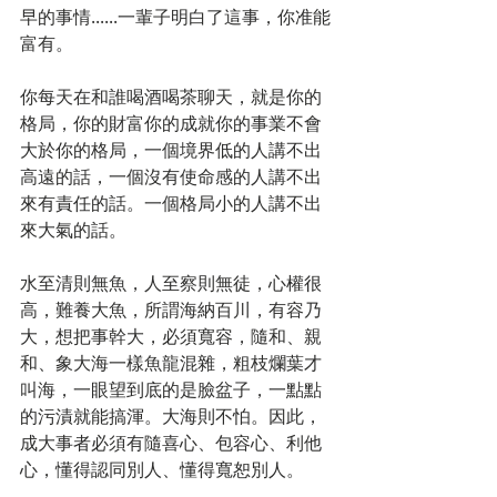
早的事情......一輩子明白了這事，你准能
富有。 
你每天在和誰喝酒喝茶聊天，就是你的
格局，你的財富你的成就你的事業不會
大於你的格局，一個境界低的人講不出
高遠的話，一個沒有使命感的人講不出
來有責任的話。一個格局小的人講不出
來大氣的話。 
水至清則無魚，人至察則無徒，心權很
高，難養大魚，所謂海納百川，有容乃
大，想把事幹大，必須寬容，隨和、親
和、象大海一樣魚龍混雜，粗枝爛葉才
叫海，一眼望到底的是臉盆子，一點點
的污漬就能搞渾。大海則不怕。因此，
成大事者必須有隨喜心、包容心、利他
心，懂得認同別人、懂得寬恕別人。 