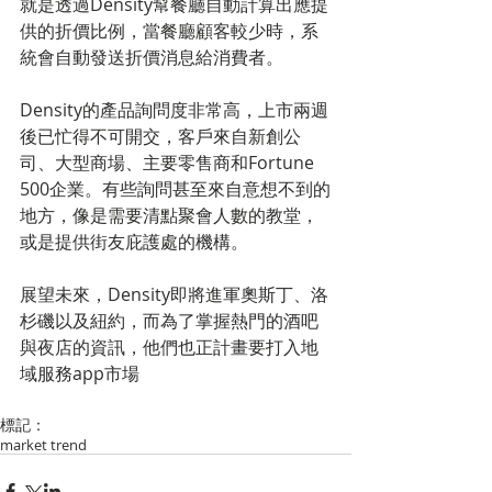
就是透過Density幫餐廳自動計算出應提
供的折價比例，當餐廳顧客較少時，系
統會自動發送折價消息給消費者。 
Density的產品詢問度非常高，上市兩週
後已忙得不可開交，客戶來自新創公
司、大型商場、主要零售商和Fortune 
500企業。有些詢問甚至來自意想不到的
地方，像是需要清點聚會人數的教堂，
或是提供街友庇護處的機構。 
展望未來，Density即將進軍奧斯丁、洛
杉磯以及紐約，而為了掌握熱門的酒吧
與夜店的資訊，他們也正計畫要打入地
域服務app市場 
標記：
market trend