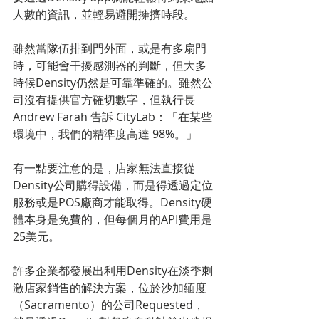
人數的資訊，並輕易避開擁擠時段。 
雖然當隊伍排到門外面，或是有多扇門
時，可能會干擾感測器的判斷，但大多
時候Density仍然是可靠準確的。雖然公
司沒有提供官方確切數字，但執行長
Andrew Farah 告訴 CityLab：「在某些
環境中，我們的精準度高達 98%。」 
有一點要注意的是，店家無法直接從
Density公司購得設備，而是得透過定位
服務或是POS廠商才能取得。Density硬
體本身是免費的，但每個月的API費用是
25美元。 
許多企業都發展出利用Density在淡季刺
激店家銷售的解決方案，位於沙加緬度
（Sacramento）的公司Requested，