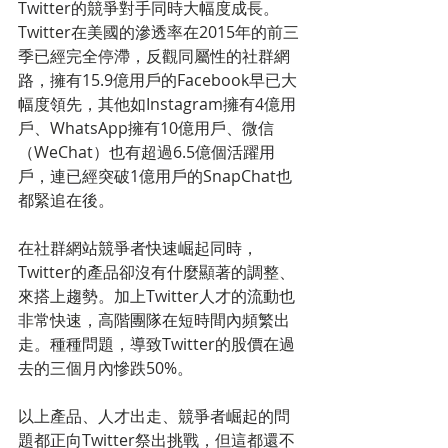
Twitter的競爭對手同時大幅度成長。
Twitter在美國的滲透率在2015年的前三
季已經完全停滯，反觀同屬性的社群網
路，擁有15.9億用戶的Facebook早已大
幅度領先，其他如Instagram擁有4億用
戶、WhatsApp擁有10億用戶、微信
（WeChat）也有超過6.5億個活躍用
戶，連已經突破1億用戶的SnapChat也
都緊追在後。
在社群網站競爭者快速崛起同時，
Twitter的產品卻沒有什麼顯著的調整、
來搭上趨勢。加上Twitter人才的流動也
非常快速，高階團隊在短時間內頻繁出
走。種種問題，導致Twitter的股價在過
去的三個月內慘跌50%。
以上產品、人才出走、競爭者崛起的問
題都正向Twitter祭出挑戰，但這都還不