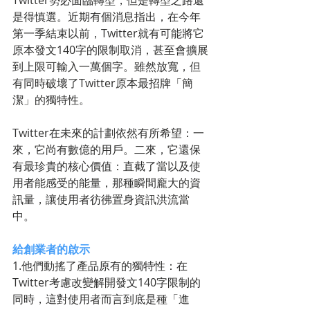
Twitter勢必面臨轉型，但是轉型之路還
是得慎選。近期有個消息指出，在今年
第一季結束以前，Twitter就有可能將它
原本發文140字的限制取消，甚至會擴展
到上限可輸入一萬個字。雖然放寬，但
有同時破壞了Twitter原本最招牌「簡
潔」的獨特性。
Twitter在未來的計劃依然有所希望：一
來，它尚有數億的用戶。二來，它還保
有最珍貴的核心價值：直截了當以及使
用者能感受的能量，那種瞬間龐大的資
訊量，讓使用者彷彿置身資訊洪流當
中。
給創業者的啟示
1.他們動搖了產品原有的獨特性：在
Twitter考慮改變解開發文140字限制的
同時，這對使用者而言到底是種「進