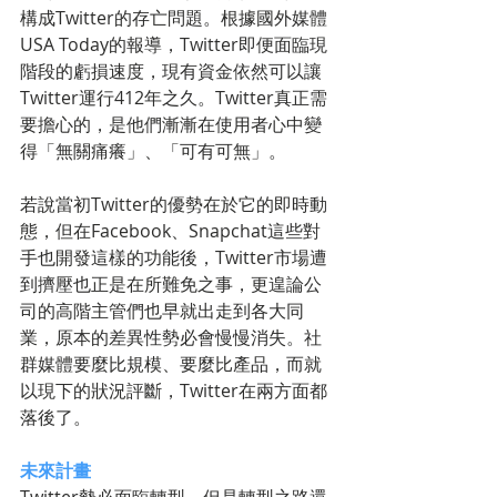
構成Twitter的存亡問題。根據國外媒體
USA Today的報導，Twitter即便面臨現
階段的虧損速度，現有資金依然可以讓
Twitter運行412年之久。Twitter真正需
要擔心的，是他們漸漸在使用者心中變
得「無關痛癢」、「可有可無」。
若說當初Twitter的優勢在於它的即時動
態，但在Facebook、Snapchat這些對
手也開發這樣的功能後，Twitter市場遭
到擠壓也正是在所難免之事，更遑論公
司的高階主管們也早就出走到各大同
業，原本的差異性勢必會慢慢消失。社
群媒體要麼比規模、要麼比產品，而就
以現下的狀況評斷，Twitter在兩方面都
落後了。
未來計畫