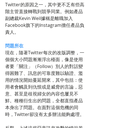
Twitter的原因之一，其中更不乏有些高
階主管直接轉戰到競爭同業。例如產品
副總裁Kevin Weil據稱是離職加入
Facebook旗下的Instagram擔任產品負
責人。
問題所在
現在，隨著Twitter每次的改版調整，一
個個大小問題漸漸浮出檯面，像是使用
者要「關注」（Follow）別人的對話變
得困難了、訊息的可靠度難以驗證、濫
用的情況開始蔓延開來，其中包括：使
用者會觸及到仇恨或是威脅的言論，惡
意、甚至是歧視婦女的內容也屢見不
鮮。種種衍生出的問題，全都直指產品
本身出了問題。在面對這個危機的同
時，Twitter卻沒有太多辦法能夠處理。