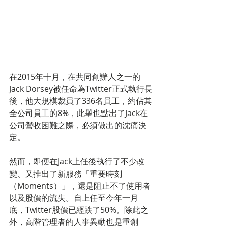
在2015年十月，在共同創辦人之一的
Jack Dorsey被任命為Twitter正式執行長
後，他大規模裁員了336名員工，約佔其
全公司員工的8%，此舉也點出了Jack在
公司營收困難之際，必須做出的沈痛決
定。
然而，即便在Jack上任後執行了不少改
變、又推出了新服務「重要時刻
（Moments）」，還是阻止不了使用者
以及股價的流失。自上任至今年一月
底，Twitter股價已經跌了50%。除此之
外，高階管理者的人事異動也是重創