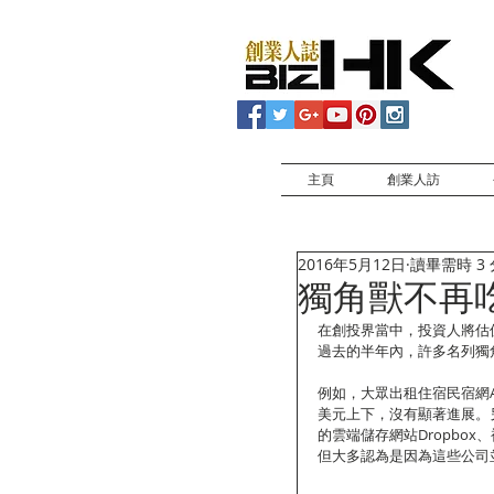
主頁
創業人訪
2016年5月12日
讀畢需時 3
獨角獸不再
在創投界當中，投資人將估值
過去的半年內，許多名列獨
例如，大眾出租住宿民宿網A
美元上下，沒有顯著進展。
的雲端儲存網站Dropbox
但大多認為是因為這些公司