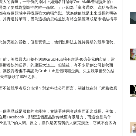
人的青睞，一部份的原因正如知名評論家Om Malik曾經提出的：
是為了要成為壟斷性的唯一贏家。」正因為「贏者通吃」這點所帶來
都在各個領域中尋找最強大的獨角獸、認為估值就是未來成長的明確
，其實過於單薄，因為這樣的思維並沒有將企業經濟或是市場結構等
光鮮亮麗的營收，但是實質上，他們沒辦法去維持長期的競爭優勢、
前，美國最大訂餐外送網GrubHub擁有超過40億美元的市值，當
壟斷餐飲外送界」的康莊大道上。但隨後，有不少新創公司趁勢而
讓投資者也不再認為GrubHub是個獨霸企業。失去競爭優勢的結
在去年慘跌了60%之多。
而不被競爭者瓜分市場？對於科技公司而言，關鍵就在於「網路效應
一個產品或是服務的功能性，會隨著使用者越多而正比成長。例如，
用Facebook，那麼這個產品對你就更有吸引力，而這也是為什
5.9億用戶的大關。反之，換作是麥當勞的大麥克漢堡，它就不會因為