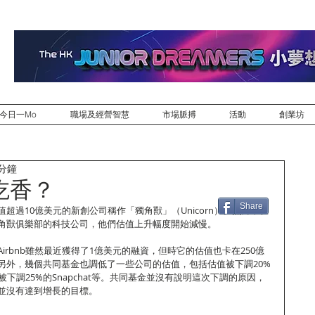
今日一Mo
職場及經營智慧
市場脈搏
活動
創業坊
 分鐘
吃香？
Share
超過10億美元的新創公司稱作「獨角獸」（Unicorn）。然而，在
角獸俱樂部的科技公司，他們估值上升幅度開始減慢。
irbnb雖然最近獲得了1億美元的融資，但時它的估值也卡在250億
另外，幾個共同基金也調低了一些公司的估值，包括估值被下調20%
、被下調25%的Snapchat等。共同基金並沒有說明這次下調的原因，
並沒有達到增長的目標。