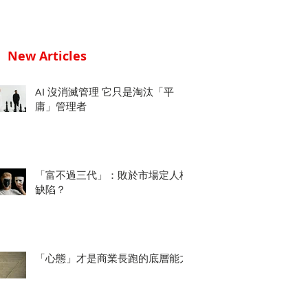
New Articles
AI 沒消滅管理 它只是淘汰「平
庸」管理者
「富不過三代」：敗於市場定人格
缺陷？
「心態」才是商業長跑的底層能力