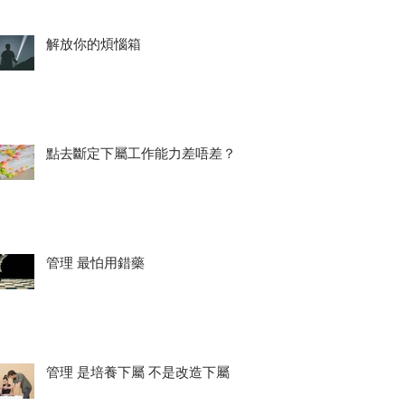
解放你的煩惱箱
點去斷定下屬工作能力差唔差？
管理 最怕用錯藥
管理 是培養下屬 不是改造下屬