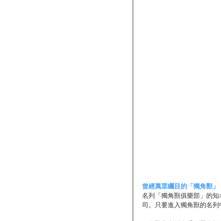
曾經萬眾矚目的「獨角獸」
名列「獨角獸俱樂部」的知名成
司。只要進入獨角獸的名列