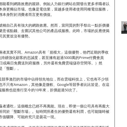
都能看到網路效應的蹤跡。例如人力銀行網站在開發出更多求職者以
本身更獨佔市場。也像是電信業，當越多使用者使用同種電信服務，
務本身對於消費者而言更有價值。
號稱自己具有強大的網路效應。然而，當同質的對手祭出一點折價優
樂意省點錢、去嘗試其他公司的產品或服務。此時，市場的反應便揭
司其實並沒有優勢。
兩者其實不同。Amazon具有「規模大」這個優勢，他們近期的季收
也持續強化顧客的忠誠度，甚至擁有超過5000萬的Prime付費會員
單日或兩日免費送到府服務，另外還有免費雲端儲存空間等。）然
是「壟斷」。
實在這競爭激烈的市場中佔得領先地位，而在雲端科技上，它也有不少領
不只有Amazon，其他像是微軟、Google等競爭者比比皆是。在這
雲端服務也從推行至今的10年來，折價超過50次了。
贏者通吃」這個概念已經不再萬能。現在，即便一個公司具有再龐大
等同於「壟斷市場」。短時間所產生的優勢還有利潤，也可能隨時被
市值驟降、可能終究只是曇花一現。