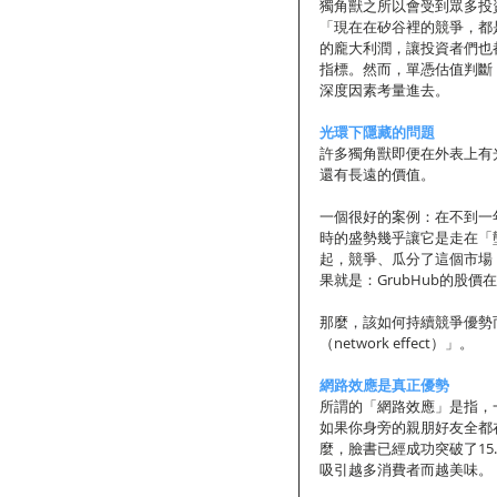
獨角獸之所以會受到眾多投資
「現在在矽谷裡的競爭，都
的龐大利潤，讓投資者們也
指標。然而，單憑估值判斷
深度因素考量進去。
光環下隱藏的問題
許多獨角獸即便在外表上有
還有長遠的價值。
一個很好的案例：在不到一年
時的盛勢幾乎讓它是走在「
起，競爭、瓜分了這個市場，
果就是：GrubHub的股價
那麼，該如何持續競爭優勢
（network effect）」。
網路效應是真正優勢
所謂的「網路效應」是指，
如果你身旁的親朋好友全都在
麼，臉書已經成功突破了1
吸引越多消費者而越美味。