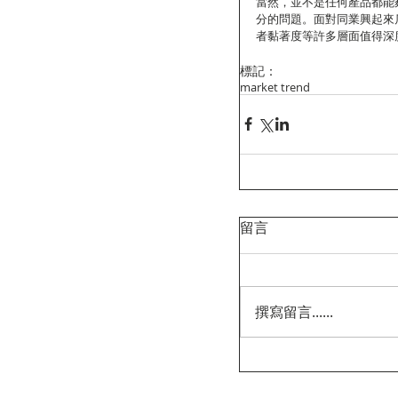
當然，並不是任何產品都能
分的問題。面對同業興起來
者黏著度等許多層面值得深
標記：
market trend
留言
撰寫留言......