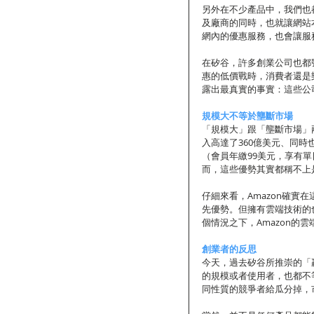
另外在不少產品中，我們也
及廠商的同時，也就讓網站
網內的優惠服務，也會讓服
在矽谷，許多創業公司也都
惠的低價戰時，消費者還是
露出最真實的事實：這些公
規模大不等於壟斷市場
「規模大」跟「壟斷市場」
入高達了360億美元、同時
（會員年繳99美元，享有
而，這些優勢其實都稱不上
仔細來看，Amazon確
先優勢。但擁有雲端技術的也
個情況之下，Amazon的
創業者的反思
今天，過去矽谷所推崇的「
的規模或者使用者，也都不
同性質的競爭者給瓜分掉，