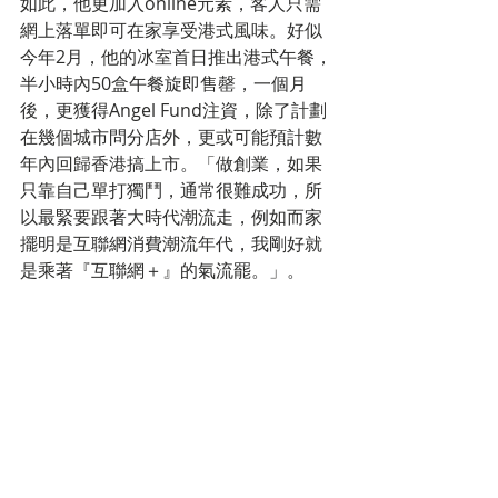
如此，他更加入online元素，客人只需
網上落單即可在家享受港式風味。好似
今年2月，他的冰室首日推出港式午餐，
半小時內50盒午餐旋即售罄，一個月
後，更獲得Angel Fund注資，除了計劃
在幾個城市問分店外，更或可能預計數
年內回歸香港搞上市。「做創業，如果
只靠自己單打獨鬥，通常很難成功，所
以最緊要跟著大時代潮流走，例如而家
擺明是互聯網消費潮流年代，我剛好就
是乘著『互聯網＋』的氣流罷。」。