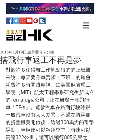
2016年5月19日
讀畢需時 2 分鐘
搭飛行車返工不再是夢
對於許多住得離工作地點很的的上班族
來說，每天要舟車勞頓上下班，的確會
耗費許多時間跟精神。由美國麻省理工
學院（MIT）航太工程學系研究生所成立
的Terrafugia公司，正在研發一款飛行
車「TF-X」。這款汽車在路面行駛時跟
一般汽車沒有太大差異，不過在將兩側
的折疊機翼開啟後，透過300馬力的引擎
驅動，車輛便可以翱翔空中，時速可以
高達322公里，還可以飛行805公里之