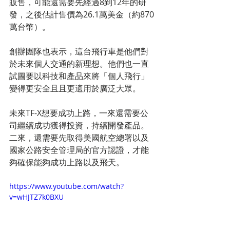
販售，可能還需要先經過8到12年的研
發，之後估計售價為26.1萬美金（約870
萬台幣）。
創辦團隊也表示，這台飛行車是他們對
於未來個人交通的新理想。他們也一直
試圖要以科技和產品來將「個人飛行」
變得更安全且且更適用於廣泛大眾。
未來TF-X想要成功上路，一來還需要公
司繼續成功獲得投資，持續開發產品。
二來，還需要先取得美國航空總署以及
國家公路安全管理局的官方認證，才能
夠確保能夠成功上路以及飛天。
https://www.youtube.com/watch?
v=wHJTZ7k0BXU