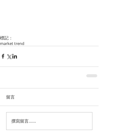
標記：
market trend
留言
撰寫留言......