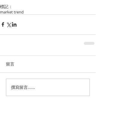
標記：
market trend
留言
撰寫留言......