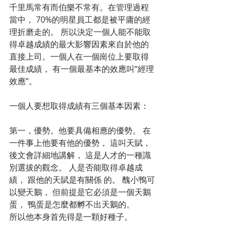
千里馬常有而伯樂不常有。在管理過程
當中， 70%的明星員工都是被平庸的經
理折磨走的。 所以決定一個人能不能取
得卓越成績的最大影響因素來自於他的
直接上司。一個人在一個崗位上要取得
最佳成績， 有一個最基本的效應叫“經理
效應”。
一個人要想取得成績有三個基本因素：
第一，優勢。他要具備相應的優勢。 在
一件事上他要有他的優勢， 這叫天賦， 
後文會詳細地講解， 這是人才的一種識
別選拔的觀念。 人是否能取得卓越成
績， 跟他的天賦是有關係 的。 醜小鴨可
以變天鵝， 但前提是它必須是一個天鵝
蛋， 鴨蛋是怎麼都孵不出天鵝的。
所以他本身首先得是一顆好種子。