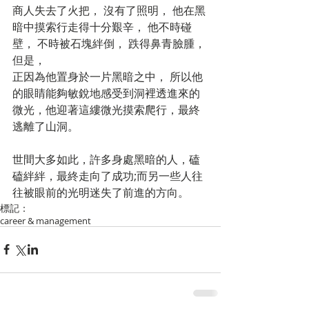
商人失去了火把， 沒有了照明， 他在黑
暗中摸索行走得十分艱辛， 他不時碰
壁， 不時被石塊絆倒， 跌得鼻青臉腫， 
但是，
正因為他置身於一片黑暗之中， 所以他
的眼睛能夠敏銳地感受到洞裡透進來的
微光，他迎著這縷微光摸索爬行，最終
逃離了山洞。
世間大多如此，許多身處黑暗的人，磕
磕絆絆，最終走向了成功;而另一些人往
往被眼前的光明迷失了前進的方向。
標記：
career & management