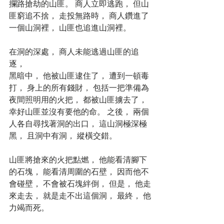
攔路搶劫的山匪。 商人立即逃跑， 但山
匪窮追不捨， 走投無路時， 商人鑽進了
一個山洞裡， 山匪也追進山洞裡。
在洞的深處， 商人未能逃過山匪的追
逐，
黑暗中， 他被山匪逮住了， 遭到一頓毒
打， 身上的所有錢財， 包括一把準備為
夜間照明用的火把， 都被山匪擄去了， 
幸好山匪並沒有要他的命。 之後， 兩個
人各自尋找著洞的出口， 這山洞極深極
黑， 且洞中有洞， 縱橫交錯。
山匪將搶來的火把點燃， 他能看清腳下
的石塊， 能看清周圍的石壁， 因而他不
會碰壁， 不會被石塊絆倒， 但是， 他走
來走去， 就是走不出這個洞， 最終， 他
力竭而死。