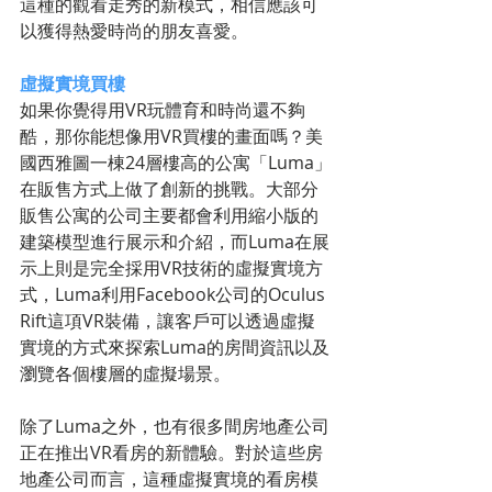
這種的觀看走秀的新模式，相信應該可
以獲得熱愛時尚的朋友喜愛。
虛擬實境買樓
如果你覺得用VR玩體育和時尚還不夠
酷，那你能想像用VR買樓的畫面嗎？美
國西雅圖一棟24層樓高的公寓「Luma」
在販售方式上做了創新的挑戰。大部分
販售公寓的公司主要都會利用縮小版的
建築模型進行展示和介紹，而Luma在展
示上則是完全採用VR技術的虛擬實境方
式，Luma利用Facebook公司的Oculus 
Rift這項VR裝備，讓客戶可以透過虛擬
實境的方式來探索Luma的房間資訊以及
瀏覽各個樓層的虛擬場景。
除了Luma之外，也有很多間房地產公司
正在推出VR看房的新體驗。對於這些房
地產公司而言，這種虛擬實境的看房模