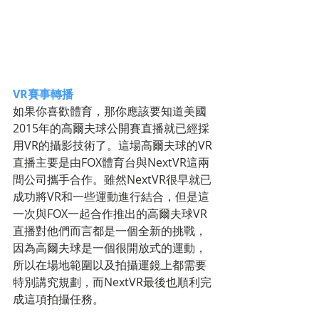
VR賽事轉播
如果你喜歡體育，那你應該要知道美國
2015年的高爾夫球公開賽直播就已經採
用VR的攝影技術了。這場高爾夫球的VR
直播主要是由FOX體育台與NextVR這兩
間公司攜手合作。雖然NextVR很早就已
成功將VR和一些運動進行結合，但是這
一次與FOX一起合作推出的高爾夫球VR
直播對他們而言都是一個全新的挑戰，
因為高爾夫球是一個很開放式的運動，
所以在場地範圍以及拍攝運鏡上都需要
特別講究規劃，而NextVR最後也順利完
成這項拍攝任務。