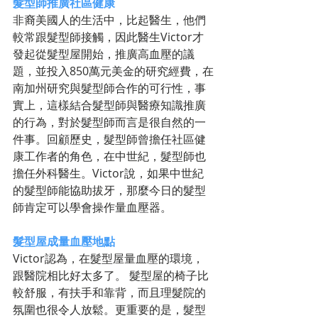
髮型師推廣社區健康
非裔美國人的生活中，比起醫生，他們
較常跟髮型師接觸，因此醫生Victor才
發起從髮型屋開始，推廣高血壓的議
題，並投入850萬元美金的研究經費，在
南加州研究與髮型師合作的可行性，事
實上，這樣結合髮型師與醫療知識推廣
的行為，對於髮型師而言是很自然的一
件事。回顧歷史，髮型師曾擔任社區健
康工作者的角色，在中世紀，髮型師也
擔任外科醫生。Victor說，如果中世紀
的髮型師能協助拔牙，那麼今日的髮型
師肯定可以學會操作量血壓器。
髮型屋成量血壓地點
Victor認為，在髮型屋量血壓的環境，
跟醫院相比好太多了。 髮型屋的椅子比
較舒服，有扶手和靠背，而且理髮院的
氛圍也很令人放鬆。更重要的是，髮型