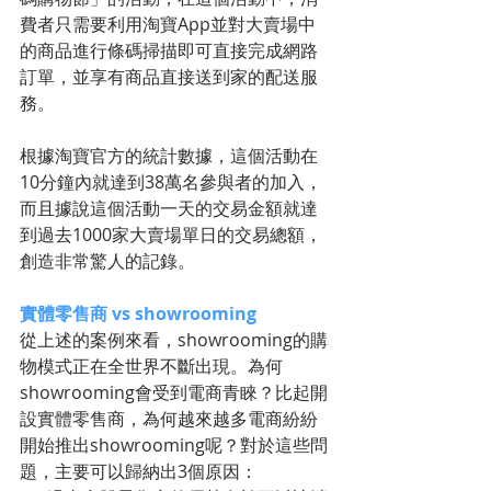
費者只需要利用淘寶App並對大賣場中
的商品進行條碼掃描即可直接完成網路
訂單，並享有商品直接送到家的配送服
務。
根據淘寶官方的統計數據，這個活動在
10分鐘內就達到38萬名參與者的加入，
而且據說這個活動一天的交易金額就達
到過去1000家大賣場單日的交易總額，
創造非常驚人的記錄。
實體零售商 vs showrooming
從上述的案例來看，showrooming的購
物模式正在全世界不斷出現。為何
showrooming會受到電商青睞？比起開
設實體零售商，為何越來越多電商紛紛
開始推出showrooming呢？對於這些問
題，主要可以歸納出3個原因：