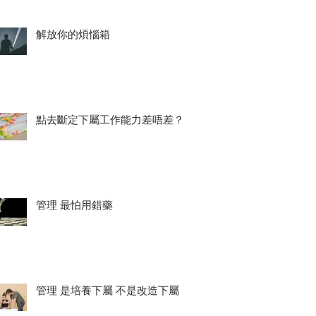
解放你的煩惱箱
點去斷定下屬工作能力差唔差？
管理 最怕用錯藥
管理 是培養下屬 不是改造下屬