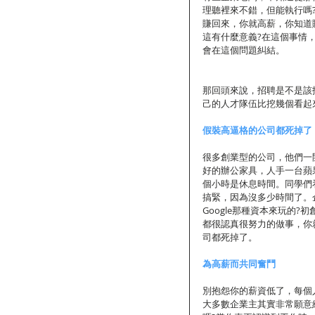
理聽裡來不錯，但能執行嗎
賺回來，你就高薪，你知道
這有什麼意義?在這個事情
會在這個問題糾結。
那回頭來說，招聘是不是該
己的人才隊伍比挖幾個看起
假裝高逼格的公司都死掉了
很多創業型的公司，他們一
好的辦公家具，人手一台蘋
個小時是休息時間。同學們
搞緊，因為沒多少時間了。
Google那種資本來玩的
都很認真很努力的做事，你
司都死掉了。
為高薪而共同奮鬥
別抱怨你的薪資低了，每個
大多數企業主其實非常願意