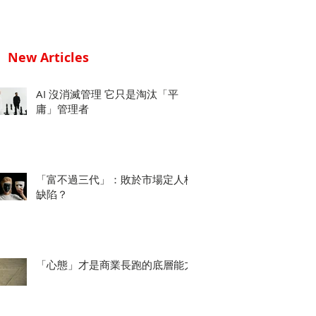
New Articles
AI 沒消滅管理 它只是淘汰「平
庸」管理者
「富不過三代」：敗於市場定人格
缺陷？
「心態」才是商業長跑的底層能力