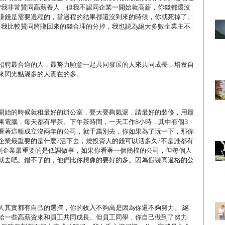
?我非常贊同高薪養人，但我不認同企業一開始就高薪，你錢都還沒
賺錢是需要過程的，當過程的結果都還沒到來的時候，你就死掉了。
，我比較贊同將賺回來的錢合理的分掉，我也認為絕大多數企業主不
招聘最合適的人，最努力願意一起共同發展的人來共同成長，培養自
來閃光點滿多的人實在的多。
開始的時候就租最好的辦公室，要大要夠氣派，請最好的裝修，用最
果電腦，每天都有早茶、下午茶時間，一天工作8小時，其中有個3
看著這種成立沒兩年的公司，就千萬別去，你如果為了玩一下，那你
企業最重要的是什麼?活下去，燒投資人的錢可以活多久?不是誰都有
?初創企業最重要的是低調做事，如果你看著一個簡樸的公司，但每個人
就去吧。錯不了的，他們比你想像的要好的多。因為假裝高逼格的公
人其實都有自己的選擇，你的收入不夠高是因為你還不夠努力。 絕
給一些高薪資來和員工共同成長。但員工同學，你自己做到了努力