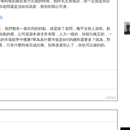
，每時每刻都在努力完成的時候，我向毛主席保證，你一定就是你企
你老闆還是沒給你高薪，那你到我公司來。
化
業，他們都有一個共同的特點，就是除了老闆，幾乎沒有人加班。創
快跑的穩，公司資源本身非常有限，人力一樣的，你朝九晚五的，一
的市場競爭中獲勝?華為為什麼市值是BAT的總和還要多？因為，對
夜，只有什麼時候完成任務。別再羡慕別人了，你也可以做到的。