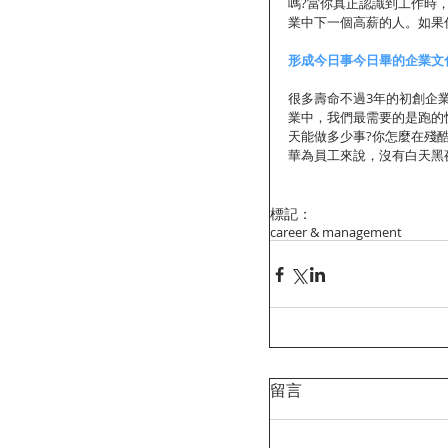
嗎?當你真正認識到工作時
業中下一個高薪的人。如果
形成今日事今日畢的企業文
很多壽命不過3年的初創企
業中，我們最需要的是跑的
天能做多少事?你怎麼在殘酷
華為員工來說，沒有白天黑
標記：
career & management
留言