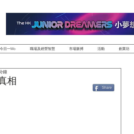
今日一Mo
職場及經營智慧
市場脈搏
活動
創業坊
 分鐘
亡真相
Share