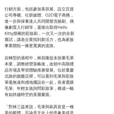
行銷方面，包括參加美容展、設立百貨
公司專櫃、社群媒體、O2O電子商務，
進一步與保養達人共同開發洗臉刷、偶
像劇置入行銷等，還推出取得Hello 
Kitty授權的彩妝刷，一次又一次的全新
嘗試，讓老企業找到新活力，也為家族
事業開拓一條更寬廣的道路。
在轉型的過程中，林昌隆從未捨棄毛筆
本業，調整經營策略後，改朝中高階禮
品市場及學習體驗推廣發展。位於重慶
北路的旗艦店裡，可以看到毛筆與彩妝
筆毫無違和感地擺設在一起，長者選購
毛筆、年輕女孩詢問彩妝筆，構成一幅
有如跨越時空的美麗畫面。
「對林三益來說，毛筆與刷具皆是一種
美的載體，不論是文化上的意象美或是