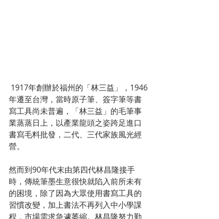
 1917年創辦於福州的「林三益」，1946
年遷至台灣，當時原子筆、簽字筆等書
寫工具尚未普遍，「林三益」的毛筆事
業蒸蒸日上，以產業龍頭之姿跨足進口
書寫毛料批發，二代、三代家族風光經
營。
然而到90年代末由第四代林昌隆接手
時，傳統筆墨生意很快就陷入前所未有
的困境，除了因為大眾使用書寫工具的
習慣改變，加上書法不再列入中小學課
程，市場需求急遽萎縮。林昌隆努力勤