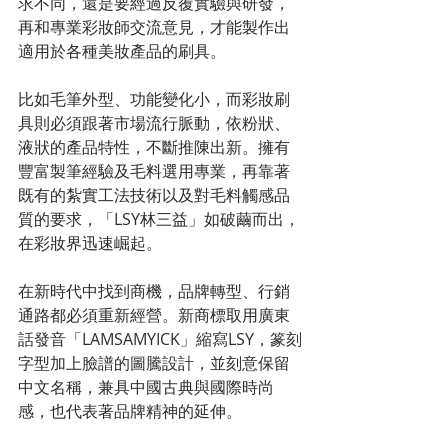
求不同，還是要經過反覆實驗與研發，
再和專業彩妝師交流意見，才能製作出
適用於各種美妝產品的刷具。
比如毛筆外型、功能變化小，而彩妝刷
具則必須跟著市場流行脈動，依粉狀、
液狀的產品特性，不斷推陳出新。擁有
豐富製筆經驗及毛料選用專業，再靠著
既有的紮實工法技術以及對毛料觸感品
質的要求，「LSY林三益」如破繭而出，
在彩妝界迅速崛起。
在新時代中找到商機，品牌轉型、行銷
通路都必須重新經營。新商標取用廣東
話發音「LAMSAMYICK」縮寫LSY，篆刻
字型加上臉譜的圖騰設計，並刻意保留
中文名稱，兼具中國古典與國際時尚
感，也代表著品牌精神的延伸。