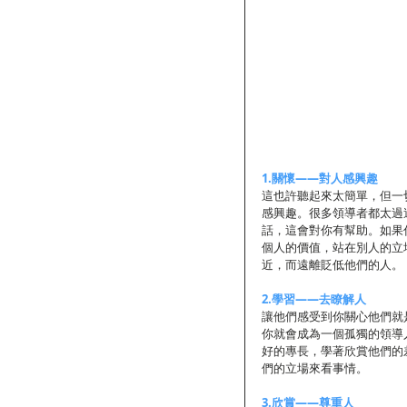
1.關懷——對人感興趣
這也許聽起來太簡單，但一
感興趣。很多領導者都太過
話，這會對你有幫助。如果
個人的價值，站在別人的立
近，而遠離貶低他們的人。
2.學習——去瞭解人
讓他們感受到你關心他們就
你就會成為一個孤獨的領導
好的專長，學著欣賞他們的
們的立場來看事情。
3.欣賞——尊重人