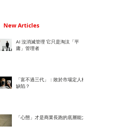
New Articles
AI 沒消滅管理 它只是淘汰「平
庸」管理者
「富不過三代」：敗於市場定人格
缺陷？
「心態」才是商業長跑的底層能力