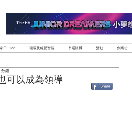
今日一Mo
職場及經營智慧
市場脈搏
活動
創業坊
 分鐘
你也可以成為領導
Share