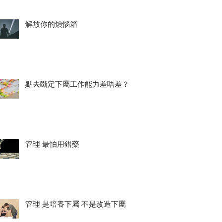
解放你的煩惱箱
點去斷定下屬工作能力差唔差？
管理 最怕用錯藥
管理 是培養下屬 不是改造下屬