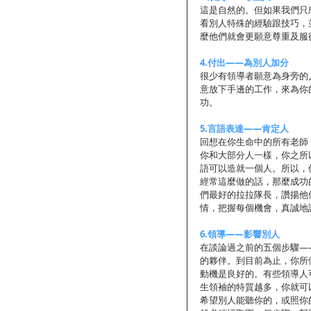
這是自然的。但如果我們只
看別人特殊的經驗跟技巧，
麼他們就會更願意尊重及服
4.付出——為別人加分
很少有領導者願意為身旁的
意放下手邊的工作，來為你
功。
5.言語表達——肯定人
回想在你生命中的所有老師
你和大部分人一樣，你之所
語可以造就一個人。所以，
經常這麼做的話，那麼成功
們最好的拉拉隊長，讚揚他
情，把握每個機會，真誠地
6.領導——影響別人
在談論過之前的五個步驟—
的夥伴。到目前為止，你所
動機是良好的。有些領導人
生領袖的特質越多，你就可
希望別人能聽你的，或照你