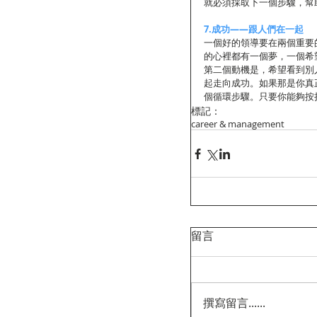
就必須採取下一個步驟，幫
7.成功——跟人們在一起
一個好的領導要在兩個重要
的心裡都有一個夢，一個希
第二個動機是，希望看到別
起走向成功。如果那是你真
個循環步驟。只要你能夠按
標記：
career & management
留言
撰寫留言......