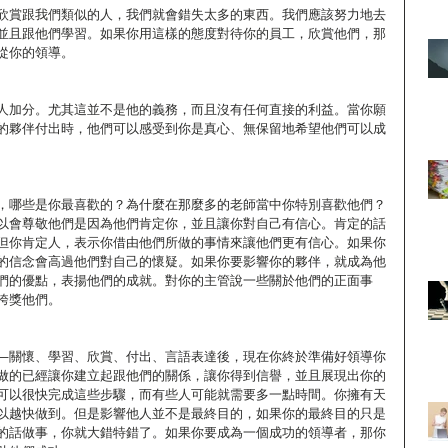
欣賞跟我們類似的人，我們就會錯失太多的東西。我們應該努力地去
並且跟他們學習。如果你用這樣的態度對待你的員工，欣賞他們，那
從你的領導。
人加分。尤其這並不是他的義務，而且沒有任何直接的利益。當你願
的夥伴付出時，他們可以感受到你是真心、無保留地希望他們可以成
，哪些是你最喜歡的？為什麼在那麼多的老師當中你特別喜歡他們？
以會尊敬他們是因為他們肯定你，並且讓你對自己有信心。肯定的話
但你肯定人，表示你借由他們所做的事情來讓他們更有信心。如果你
的信念會高過他們對自己的懷疑。如果你要影響你的夥伴，就成為他
們的優點，表揚他們的成就。對你的主管說一些關於他們的正面事
誇獎他們。
—關懷、學習、欣賞、付出、言語表達後，現在你終於準備好領導你
做的已經讓你建立起跟他們的關係，讓你得到信譽，並且展現出你的
可以很快完成這些步驟，而有些人可能就需要多一點時間。你擁有天
以越快做到。但是影響他人並不是最終目的，如果你的最終目的只是
的話做事，你就大錯特錯了。如果你要成為一個成功的領導者，那你