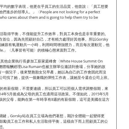
男女平均的數字表現，他更在乎員工的生活品質，他曾說：「員工想要
導人。」〈People are not looking for a perfect 
 who cares about them and is going to help them try to be 
人生活取得平衡，不僅能提升工作效率，對員工本身也是非常重要的。
首位，因為先照顧好自己，才有精力處理好其他事。所以Gorsky
訓練跟有氧運動共一小時，利用時間增強體力，而且每次運動完，他
possible.」〈凡事皆有可能〉的積極心態來面對工作。
與其他企業執行長參加工薪家庭峰會〈White House Summit On 
，J&J的總體報酬經理Lisa Rumain也被主辦單位邀請到會場，分享她的故
n已經有一個兒子，後來雙胞胎女兒早產，她以為自己的工作會因此而沒
公司找了她，提供一個兼職的彈性工作表，讓她至今還在公司上班。
7週的有薪假期，不需要連續，所以員工可以照個人需求調整假期，來
14年5月後成為父母的員工也適用這項政策。不僅如此，2015年5月
孩的父母，能夠在第一年時享有8週的有薪假期，這可是美國在這方
鍵，Gorsky站在員工立場為他們著想，期許全體能一起變得更
營。鼓勵員工在工作和私人生活取得平衡，這樣由下而上照顧員工的公
想。