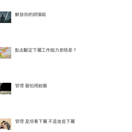
解放你的煩惱箱
點去斷定下屬工作能力差唔差？
管理 最怕用錯藥
管理 是培養下屬 不是改造下屬