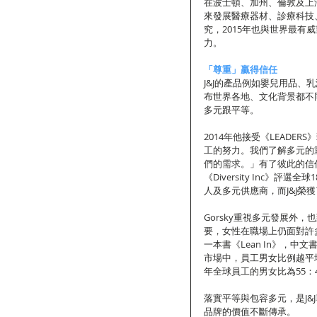
在波士頓、加州、倫敦及上海有
來發展醫療器材、診療科技
究，2015年也與世界最
力。
「尊重」贏得信任
J&J的產品例如嬰兒用品、
布世界各地、文化背景都不
多元跟平等。
2014年他接受《LEAD
工的努力。我們了解多元的
們的需求。」有了彼此的信任
《Diversity Inc》
人及多元供應商，而J&J榮獲
Gorsky重視多元發展外
要，女性在職場上仍面對許多不公平
一本書《Lean In》，
市場中，員工男女比例越平均
年全球員工的男女比為55：
落實平等與包容多元，是J
品牌的價值不斷傳承。