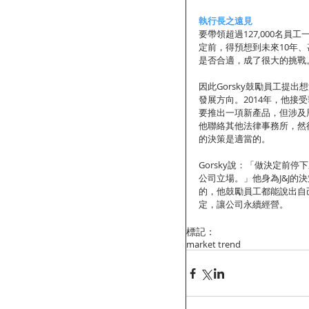
執行長之遠見
要帶領超過127,000名員
定前，得預想到未來10年
是否合適，成了很大的挑戰
因此Gorsky鼓勵員工提
發展方向。2014年，他
要推出一項新產品，但涉及
他聯絡其他法律事務所，然後
的決策是適當的。
Gorsky說：「做決定前
公司立場。」他身為J&J
的，他鼓勵員工都能說出自
定，讓公司永續經營。
標記：
market trend