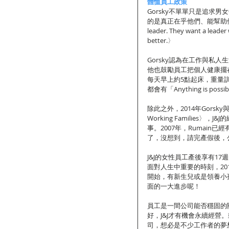
體恤員工政策
Gorsky不單單只是追求
的是真正在乎他們、能幫助他們進步的領
leader. They want a leader
better.〉
Gorsky認為在工作與私
他也鼓勵員工把個人健康擺在
每天早上約5點起床，重量
都會有「Anything is 
除此之外，2014年Gorsky
Working Families〉
事。2007年，Rumai
了，沒想到，請完產假後，
J&J的女性員工產後享有1
面對人生中重要的時刻，20
開始，有新生兒或是領養小
面的一大進步呢！
員工是一間公司能否穩固的關
好，J&J才有機會永續經
司，想必是不少工作者的夢