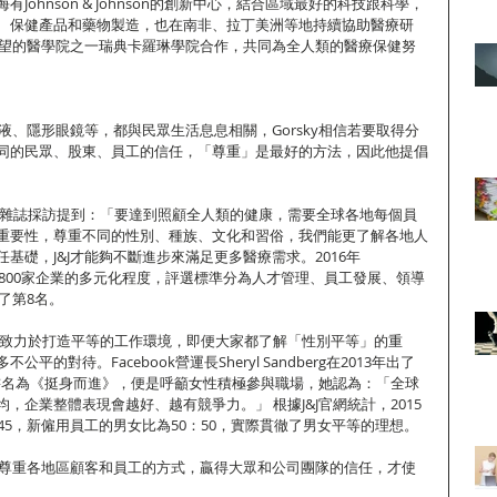
Johnson & Johnson的創新中心，結合區域最好的科技跟科學， 
、保健產品和藥物製造，也在南非、拉丁美洲等地持續協助醫療研
有威望的醫學院之一瑞典卡羅琳學院合作，共同為全人類的醫療保健努
乳液、隱形眼鏡等，都與民眾生活息息相關，Gorsky相信若要取得分
同的民眾、股東、員工的信任，「尊重」是最好的方法，因此他提倡
ERS》雜誌採訪提到：「要達到照顧全人類的健康，需要全球各地每個員
重要性，尊重不同的性別、種族、文化和習俗，我們能更了解各地人
基礎，J&J才能夠不斷進步來滿足更多醫療需求。2016年
評選全球1800家企業的多元化程度，評選標準分為人才管理、員工發展、領導
了第8名。
，也致力於打造平等的工作環境，即便大家都了解「性別平等」的重
的對待。Facebook營運長Sheryl Sandberg在2013年出了
中文書名為《挺身而進》，便是呼籲女性積極參與職場，她認為：「全球
，企業整體表現會越好、越有競爭力。」 根據J&J官網統計，2015
45，新僱用員工的男女比為50：50，實際貫徹了男女平等的理想。
&J尊重各地區顧客和員工的方式，贏得大眾和公司團隊的信任，才使