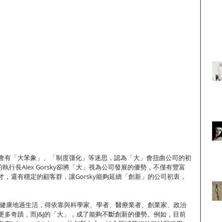
會有「大笨象」、「制度彊化」等迷思，認為「大」會扭曲公司的初
nson的執行長Alex Gorsky卻將「大」視為公司發展的優勢，不僅有豐富
，還有穩定的顧客群，讓Gorsky能夠延續「創新」的公司初衷，
能更健康地過生活，得依靠與科學家、學者、醫療業者、創業家、政治
更多奇蹟，而J&J的「大」，成了能夠不斷創新的優勢。例如，目前