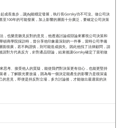
工一起成長進步，讓J&J能穩定發展，執行長Gorsky功不可沒。做公司決
、甚至100年的可能發展，加上影響的層面十分廣泛，要確定公司決策
。
出想法，也樂意聽見反對的意見，他透過討論或辯論來審視公司決策和
接受華頓商學院採訪時，曾分享他印象最深刻的一件事，當時公司準備
層面很廣，若不夠謹慎，則可能造成損失。因此他找了法律顧問，請
請對方代表反方，針對產品辯論，結束後讓Gorsky確定了當初做
停下來思考、接受他人的質疑，能使我們對決策更有信心，也能更堅持
的決策者，了解眼光要放遠，因為每一個決定能產生的影響力是很深遠
己的意見，即便是持反對立場，多方討論後，才能做出最適當的決