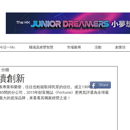
今日一Mo
職場及經營智慧
市場脈搏
活動
創業坊
 分鐘
續創新
Share
專業和榮譽，往往也較能取得民眾的信任。成立130年的Johnson 
過265間的分公司，2015年財富雜誌《Fortune》更將其評選為全球最
模龐大的資深品牌，來看看其獨家經營之道！