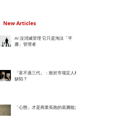
New Articles
AI 沒消滅管理 它只是淘汰「平
庸」管理者
「富不過三代」：敗於市場定人格
缺陷？
「心態」才是商業長跑的底層能力