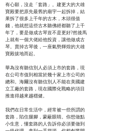
有心願，沒走「套路」。建更大的大雄
寶殿要把原先最舊的廟宇一起拆掉，結
果拆了很多上千年的古木，木頭很值
錢，他就想這些古木聽佛經都聽了上千
年了，要是做成古琴豈不是更好?然後馬
上就有一個大佬給他投資，讓他做成古
琴。賣掉古琴後，一座氣勢輝煌的大雄
寶殿拔地而起。
華為沒有聽信別人必須上市的套路，現
在公司市值到相當於幾十家上市公司的
總和。海爾沒有聽信別人不能在美國建
立工廠的套路，現在國際化戰略的項目
推進得越來越穩健。
我們在日常生活中，經常被一些所謂的
套路，陷住腿腳，蒙蔽眼睛。你想做點
小生意，懂套路的人告訴你必須要做到
一級代理，拿到一手貨源。你想創業開